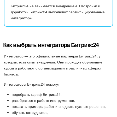
Календарь
Битрикс24 не занимается внедрением. Настройки и
доработки Битрикс24 выполняют сертифицированные
Диск
интеграторы.
База знаний
Сайты
Как выбрать интегратора Битрикс24
Интернет-магазин
Интегратор — это официальные партнеры Битрикс24, у
которых есть опыт внедрения. Они проходят обучающие
Складской учет
курсы и работают с организациями в различных сферах
бизнеса.
Почта
Интеграторы Битрикс24 помогут:
CRM
подобрать тариф Битрикс24,
разобраться в работе инструментов,
Онлайн-запись
показать примеры работ и внедрить нужные решения,
обучить сотрудников,
КЭДО