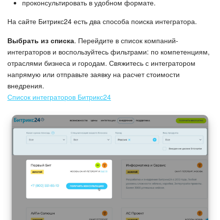
проконсультировать в удобном формате.
Подпись
На сайте Битрикс24 есть два способа поиска интегратора.
Выбрать из списка
. Перейдите в список компаний-
Маркетинг
интеграторов и воспользуйтесь фильтрами: по компетенциям,
отраслями бизнеса и городам. Свяжитесь с интегратором
Центр продаж
напрямую или отправьте заявку на расчет стоимости
внедрения.
Аналитика
Список интеграторов Битрикс24
BI Конструктор
Автоматизация
Интеграция 1С и Битрикс24
Сотрудники
Бизнес-процессы