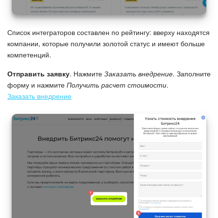
Маркетплейс
Список интеграторов составлен по рейтингу: вверху находятся
Контакт-центр
компании, которые получили золотой статус и имеют больше
компетенций.
Настройки
Отправить заявку
. Нажмите
Заказать внедрение
. Заполните
форму и нажмите
Получить расчет стоимости
.
Виджет сотрудника
Заказать внедрение
Телефония
Филиальная сеть
Приложение Битрикс24
Общие вопросы
Битрикс24 в коробке