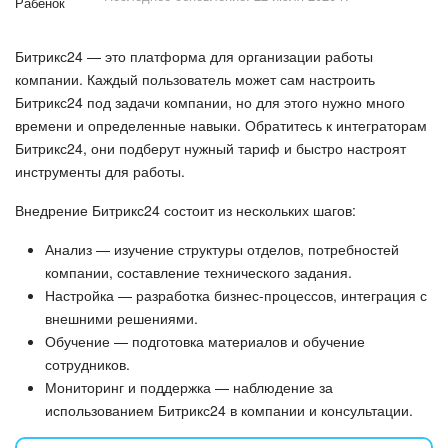
Безопасность в Битрикс24
Битрикс24 — это платформа для организации работы
Тарифы и оплата
компании. Каждый пользователь может сам настроить
Битрикс24 под задачи компании, но для этого нужно много
С чего начать
времени и определенные навыки. Обратитесь к интеграторам
Битрикс24, они подберут нужный тариф и быстро настроят
AI в Битрикс24
инструменты для работы.
Вайбкод
Внедрение Битрикс24 состоит из нескольких шагов:
Анализ — изучение структуры отделов, потребностей
Лента Новостей
компании, составление технического задания.
Настройка — разработка бизнес-процессов, интеграция с
Задачи
внешними решениями.
Обучение — подготовка материалов и обучение
Проекты AI
сотрудников.
Мониторинг и поддержка — наблюдение за
Мессенджер
использованием Битрикс24 в компании и консультации.