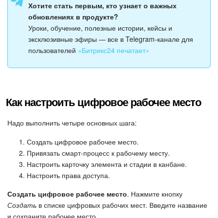
Хотите стать первым, кто узнает о важных
Изменения в статьях (архив)
обновлениях в продукте?
Уроки, обучение, полезные истории, кейсы и
эксклюзивные эфиры — все в Telegram-канале для
пользователей
«Битрикс24 печатает»
ПОЛУЧИТЬ БЕСПЛАТНО
ВХОД
Как настроить цифровое рабочее место
Надо выполнить четыре основных шага:
Создать цифровое рабочее место.
Привязать смарт-процесс к рабочему месту.
Настроить карточку элемента и стадии в канбане.
Настроить права доступа.
Создать цифровое рабочее место
. Нажмите кнопку
Создать
в списке цифровых рабочих мест. Введите название
и сохраните рабочее место.