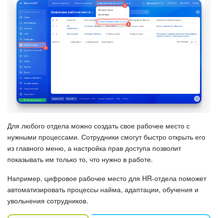
Подпись
Маркетинг
Центр продаж
Аналитика
BI Конструктор
Для любого отдела можно создать свое рабочее место с
нужными процессами. Сотрудники смогут быстро открыть его
Автоматизация
из главного меню, а настройка прав доступа позволит
показывать им только то, что нужно в работе.
Интеграция 1С и Битрикс24
Например, цифровое рабочее место для HR-отдела поможет
Сотрудники
автоматизировать процессы найма, адаптации, обучения и
увольнения сотрудников.
Бизнес-процессы