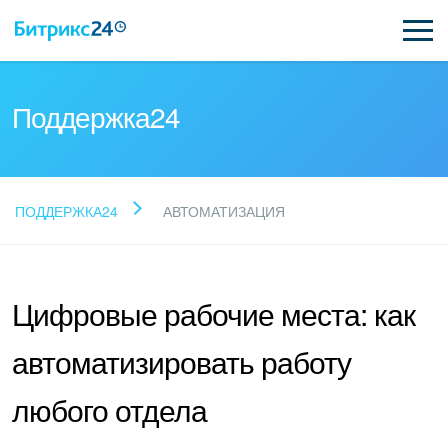
Поддержка24
Прочитайте готовые
ПОДДЕРЖКА24
АВТОМАТИЗАЦИЯ
ответы
Цифровые рабочие места: как
Новые статьи
автоматизировать работу
Поддержка Битрикс24
любого отдела
Регистрация и вход