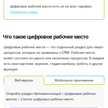
Календарь
Цифровые рабочие места есть не на всех тарифах.
Тарифные планы
Диск
База знаний
Что такое цифровое рабочее место
Сайты
Цифровые рабочие места — это отдельный раздел для смарт-
Интернет-магазин
процессов, которые не привязаны к CRM. Рабочее место
может состоять из одного или нескольких процессов. В каждом
Складской учет
есть свои карточки, воронки, стадии канбана, роботы и другие
функции.
Почта
Веб-версия
Мобильное приложение
CRM
Откройте раздел
Автоматизация > Цифровые рабочие
Онлайн-запись
места > Список цифровых рабочих мест
.
КЭДО