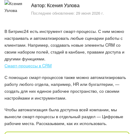
Безопасность в Битрикс24
Автор: Ксения Узлова
Последнее обновление: 29 июня 2026 г.
Тарифы и оплата
В Битрикс24 есть инструмент смарт-процессы. С ним можно
С чего начать
настраивать и автоматизировать любые сценарии работы с
клиентами. Например, создавать новые элементы CRM со
AI в Битрикс24
своим набором полей, стадий в канбане, правами доступа и
другими функциями.
Вайбкод
Смарт-процессы в CRM
Лента Новостей
С помощью смарт-процессов также можно автоматизировать
работу любого отдела, например, HR или бухгалтерии, —
Задачи
создать для них единое рабочее пространство, со своими
настройками и инструментами.
Проекты AI
Чтобы автоматизация была доступна всей компании, мы
вынесли смарт-процессы в отдельный раздел — Цифровые
Мессенджер
рабочие места. Рассказываем, как их использовать.