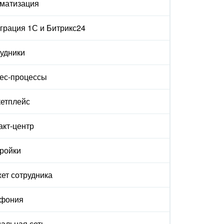
матизация
грация 1С и Битрикс24
удники
ес-процессы
етплейс
акт-центр
ройки
ет сотрудника
ефония
альная сеть