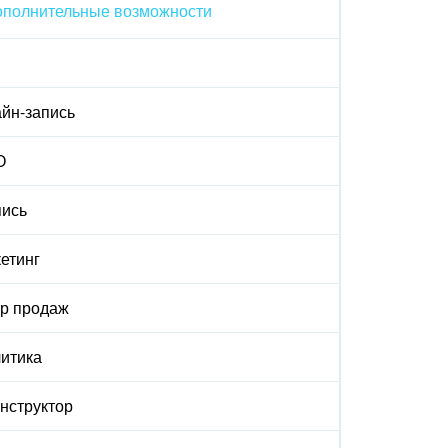
ополнительные возможности
йн-запись
О
ись
етинг
р продаж
итика
онструктор