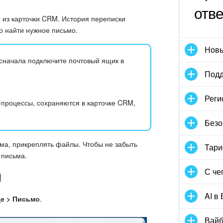
отв
 из карточки CRM. История переписки
о найти нужное письмо.
Новы
сначала подключите почтовый ящик в
Подд
Реги
-процессы, сохраняются в карточке CRM,
Безо
ьма, прикреплять файлы. Чтобы не забыть
Тари
 письма.
С че
M
AI в
е > Письмо
.
Вайб