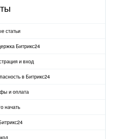
еты
е статьи
ержка Битрикс24
страция и вход
пасность в Битрикс24
фы и оплата
го начать
 Битрикс24
код