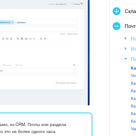
Скла
Почт
Н
Ин
П
Ка
Чт
Ка
Ка
Ка
Ка
Ка
сьмо, из CRM, Почты или раздела
Ча
о это не более одного часа.