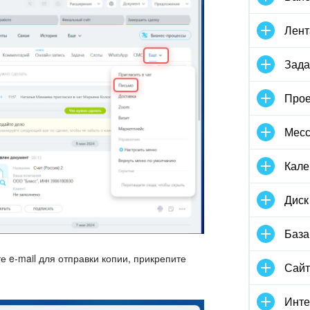
Лент
Зада
Прое
Мес
Кале
Диск
База
е e-mail для отправки копии, прикрепите
Сай
Инте