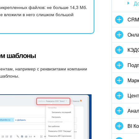
Д
рикрепленных файлов: не больше 14,3 Мб.
 не вложили в него слишком большой
CRM
Онла
КЭД
ем шаблоны
Подп
иентам, например с реквизитами компании
 шаблоны.
Марк
Цент
Анал
BI К