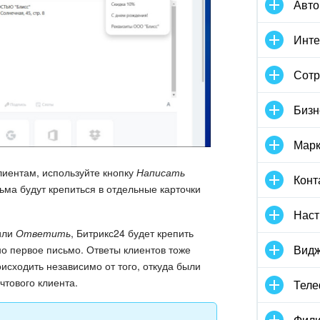
Авто
Инте
Сотр
Бизн
Марк
лиентам, используйте кнопку
Написать
Конт
сьма будут крепиться в отдельные карточки
Наст
или
Ответить
, Битрикс24 будет крепить
Видж
но первое письмо. Ответы клиентов тоже
оисходить независимо от того, откуда были
чтового клиента.
Тел
Фили