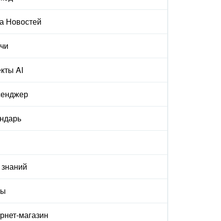
а Новостей
чи
кты AI
сенджер
ндарь
 знаний
ты
рнет-магазин