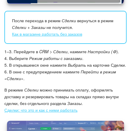
Подпись
После перехода в режим
Сделки
вернуться в режим
Маркетинг
Сделки + Заказы
не получится.
Как в магазине работать без заказов
Центр продаж
1–3. Перейдите в
CRM > Сделки
, нажмите
Настройки (⚙️
).
Аналитика
4. Выберите
Режим работы с заказами
.
5. В открывшемся окне нажмите
Выбрать
на карточке Сделки.
BI Конструктор
6. В окне с предупреждением нажмите
Перейти в режим
«Сделки»
.
Автоматизация
В режиме
Сделки
можно принимать оплату, оформлять
доставку и резервировать товары на складах прямо внутри
Интеграция 1С и Битрикс24
сделки, без отдельного раздела
Заказы
.
Сделки: что это и как с ними работать
Сотрудники
Бизнес-процессы