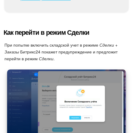
Календарь
Диск
База знаний
Как перейти в режим Сделки
Сайты
При попытке включить складской учет в режиме
Сделки +
Заказы
Битрикс24 покажет предупреждение и предложит
Интернет-магазин
перейти в режим
Сделки
.
Складской учет
Почта
CRM
Онлайн-запись
КЭДО