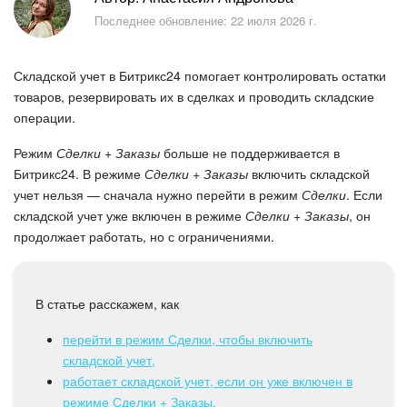
Безопасность в Битрикс24
Последнее обновление: 22 июля 2026 г.
Тарифы и оплата
Складской учет в Битрикс24 помогает контролировать остатки
С чего начать
товаров, резервировать их в сделках и проводить складские
операции.
AI в Битрикс24
Режим
Сделки + Заказы
больше не поддерживается в
Битрикс24. В режиме
Сделки + Заказы
включить складской
Вайбкод
учет нельзя — сначала нужно перейти в режим
Сделки
. Если
складской учет уже включен в режиме
Сделки + Заказы
, он
Лента Новостей
продолжает работать, но с ограничениями.
Задачи
В статье расскажем, как
Проекты AI
перейти в режим Сделки, чтобы включить
складской учет,
Мессенджер
работает складской учет, если он уже включен в
режиме Сделки + Заказы.