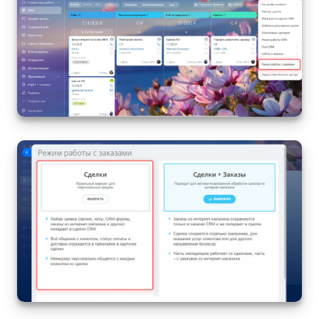
Маркетплейс
Контакт-центр
Настройки
Виджет сотрудника
Телефония
Филиальная сеть
Приложение Битрикс24
Общие вопросы
Битрикс24 в коробке