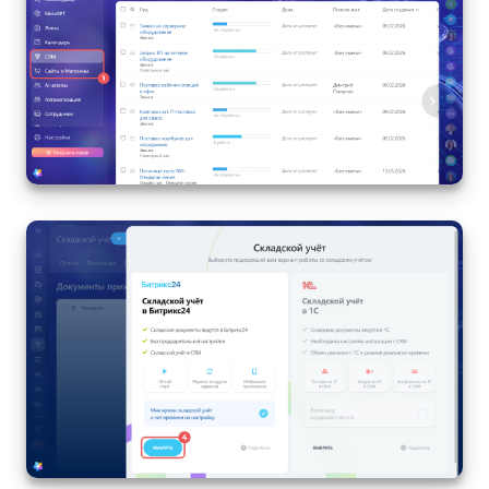
Маркетплейс
Контакт-центр
Настройки
Виджет сотрудника
Телефония
Филиальная сеть
Приложение Битрикс24
Общие вопросы
Битрикс24 в коробке