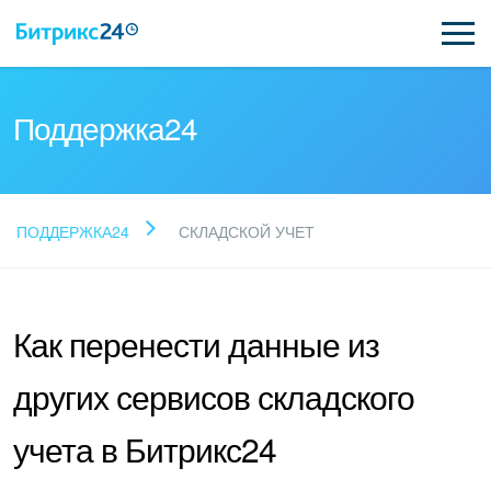
Поддержка24
Прочитайте готовые
ПОДДЕРЖКА24
СКЛАДСКОЙ УЧЕТ
ответы
Как перенести данные из
Новые статьи
других сервисов складского
Поддержка Битрикс24
учета в Битрикс24
Регистрация и вход