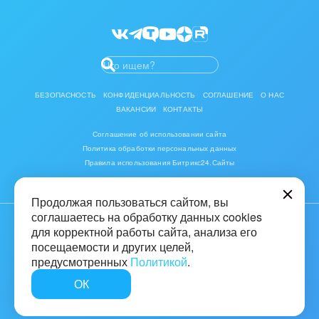
Битрикс24 Маркет
Разработчикам приложений
БЕЗОПАСНОСТЬ
КОНФИДЕНЦИАЛЬНОСТЬ
СОГЛАШЕНИЕ
О НАС
ВАКАНСИИ
КОНТАКТЫ
Соглашение об использовании сайта
Политика обработки персональных данных
Правила использования Битрикс24.Сайты
Продолжая пользоваться сайтом, вы
соглашаетесь на обработку данных cookies
для корректной работы сайта, анализа его
© 2001-2026 «Битрикс», «1С-Битрикс». Работает на «1С-Битрикс:
Управление сайтом»
посещаемости и других целей,
предусмотренных
Политикой
.
16+
ОК
Быстро с 1С-Битрикс