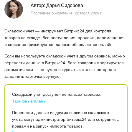
Безопасность в Битрикс24
Автор: Дарья Сидорова
Последнее обновление: 22 июля 2026 г.
Тарифы и оплата
Складской учет — инструмент Битрикс24 для контроля
С чего начать
товаров на складе. Все поступления, продажи, перемещения
и списания фиксируются, данные обновляются онлайн.
AI в Битрикс24
Если вы используете складской учет в другом сервисе, можно
Вайбкод
перенести данные в Битрикс24. База товаров импортируется
автоматически — не нужно создавать каталог повторно и
Лента Новостей
заполнять карточки вручную.
Задачи
Складской учет доступен не на всех тарифах.
Тарифные планы
Проекты AI
Перенести данные из других сервисов складского
Мессенджер
учета могут администратор Битрикс24 или сотрудник с
правами на запуск импорта товаров.