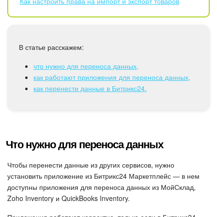
Календарь
Как настроить права на импорт и экспорт товаров
Диск
В статье расскажем:
База знаний
что нужно для переноса данных,
Сайты
как работают приложения для переноса данных,
как перенести данные в Битрикс24.
Интернет-магазин
Складской учет
Что нужно для переноса данных
Почта
Чтобы перенести данные из других сервисов, нужно
CRM
установить приложение из Битрикс24 Маркетплейс — в нем
доступны приложения для переноса данных из МойСклад,
Онлайн-запись
Zoho Inventory и QuickBooks Inventory.
КЭДО
Приложения работают корректно, только если в Битрикс24