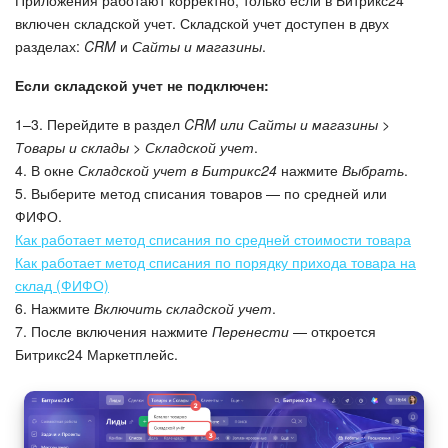
включен складской учет. Складской учет доступен в двух
Подпись
разделах:
CRM
и
Сайты и магазины
.
Если складской учет не подключен:
Маркетинг
1–3. Перейдите в раздел
CRM
или Сайты и магазины >
Центр продаж
Товары и склады > Складской учет
.
4. В окне
Складской учет в Битрикс24
нажмите
Выбрать
.
Аналитика
5. Выберите метод списания товаров — по средней или
ФИФО.
BI Конструктор
Как работает метод списания по средней стоимости товара
Как работает метод списания по порядку прихода товара на
склад (ФИФО)
Автоматизация
6. Нажмите
Включить складской учет
.
7. После включения нажмите
Перенести
— откроется
Интеграция 1С и Битрикс24
Битрикс24 Маркетплейс.
Сотрудники
Бизнес-процессы