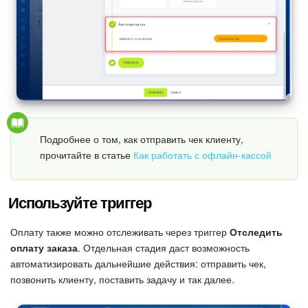
Маркетплейс
Контакт-центр
Настройки
Виджет сотрудника
Подробнее о том, как отправить чек клиенту,
прочитайте в статье
Как работать с офлайн-кассой
Телефония
Филиальная сеть
Используйте триггер
Приложение Битрикс24
Оплату также можно отслеживать через триггер
Отследить
оплату заказа
. Отдельная стадия даст возможность
Общие вопросы
автоматизировать дальнейшие действия: отправить чек,
позвонить клиенту, поставить задачу и так далее.
Битрикс24 в коробке