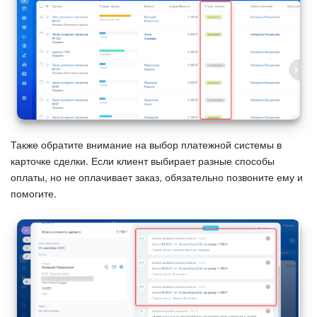
Календарь
Диск
База знаний
Сайты
Интернет-магазин
Также обратите внимание на выбор платежной системы в
карточке сделки. Если клиент выбирает разные способы
Складской учет
оплаты, но не оплачивает заказ, обязательно позвоните ему и
помогите.
Почта
CRM
Онлайн-запись
КЭДО