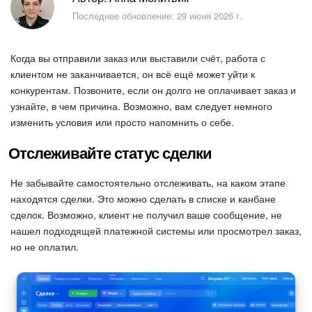
Безопасность в Битрикс24
Последнее обновление: 29 июня 2026 г.
Тарифы и оплата
Когда вы отправили заказ или выставили счёт, работа с
С чего начать
клиентом не заканчивается, он всё ещё может уйти к
конкурентам. Позвоните, если он долго не оплачивает заказ и
узнайте, в чем причина. Возможно, вам следует немного
AI в Битрикс24
изменить условия или просто напомнить о себе.
Вайбкод
Отслеживайте статус сделки
Лента Новостей
Не забывайте самостоятельно отслеживать, на каком этапе
находятся сделки. Это можно сделать в списке и канбане
Задачи
сделок. Возможно, клиент не получил ваше сообщение, не
нашел подходящей платежной системы или просмотрел заказ,
Проекты AI
но не оплатил.
Мессенджер