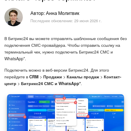
Безопасность в Битрикс24
Автор: Анна Молитвик
Тарифы и оплата
Последнее обновление: 29 июня 2026 г.
С чего начать
В Битрикс24 вы можете отправлять шаблонные сообщения без
подключения СМС-провайдера. Чтобы отправить ссылку на
AI в Битрикс24
терминальный чек, нужно подключить Битрикс24 СМС и
WhatsApp*.
Вайбкод
Подключить можно в веб-версии Битрикс24. Для этого
Лента Новостей
перейдите в
CRM
>
Продажи
>
Каналы продаж
>
Контакт-
центр
>
Битрикс24 СМС и WhatsApp*
.
Задачи
Проекты AI
Мессенджер