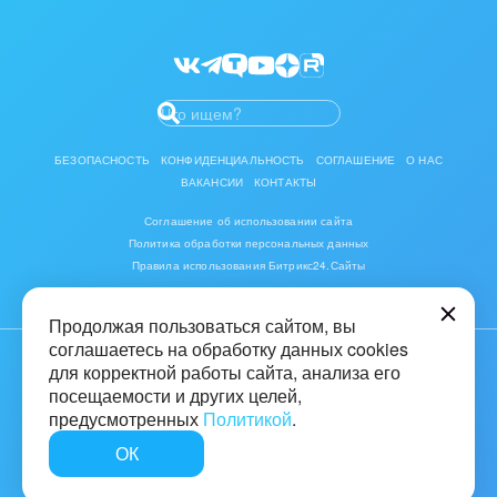
Мероприятия партнеров
Битрикс24 Маркет
Разработчикам приложений
БЕЗОПАСНОСТЬ
КОНФИДЕНЦИАЛЬНОСТЬ
СОГЛАШЕНИЕ
О НАС
ВАКАНСИИ
КОНТАКТЫ
Соглашение об использовании сайта
Политика обработки персональных данных
Правила использования Битрикс24.Сайты
Продолжая пользоваться сайтом, вы
соглашаетесь на обработку данных cookies
для корректной работы сайта, анализа его
© 2001-2026 «Битрикс», «1С-Битрикс». Работает на «1С-Битрикс:
Управление сайтом»
посещаемости и других целей,
предусмотренных
Политикой
.
16+
ОК
Быстро с 1С-Битрикс