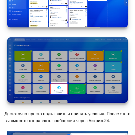
Календарь
Диск
База знаний
Сайты
Интернет-магазин
Складской учет
Почта
CRM
Достаточно просто подключить и принять условия. После этого
Онлайн-запись
вы сможете отправлять сообщения через Битрикс24.
КЭДО