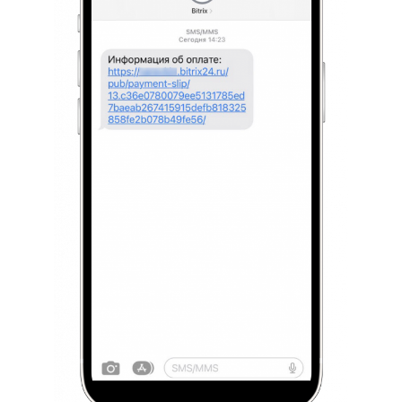
Маркетплейс
Контакт-центр
Настройки
Виджет сотрудника
Телефония
Филиальная сеть
Приложение Битрикс24
Общие вопросы
Битрикс24 в коробке