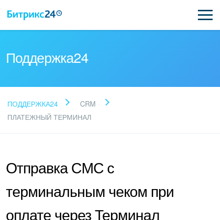
Поддержка24
Прочитайте готовые
ПОДДЕРЖКА24
CRM
ответы
ПЛАТЕЖНЫЙ ТЕРМИНАЛ
Новые статьи
Отправка СМС с
Поддержка Битрикс24
терминальным чеком при
Регистрация и вход
оплате через Терминал