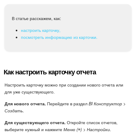
Календарь
Диск
В статье расскажем, как:
База знаний
настроить карточку,
посмотреть информацию из карточки.
Сайты
Интернет-магазин
Как настроить карточку отчета
Складской учет
Настроить карточку можно при создании нового отчета или
Почта
для уже существующего.
Для нового отчета.
Перейдите в раздел
BI Конструктор >
CRM
Создать
.
Онлайн-запись
Для существующего отчета.
Откройте список отчетов,
выберите нужный и нажмите
Меню (≡) > Настройки
.
КЭДО