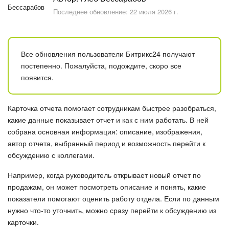
Безопасность в Битрикс24
Последнее обновление: 22 июля 2026 г.
Тарифы и оплата
Все обновления пользователи Битрикс24 получают
С чего начать
постепенно. Пожалуйста, подождите, скоро все
появится.
AI в Битрикс24
Вайбкод
Карточка отчета помогает сотрудникам быстрее разобраться,
какие данные показывает отчет и как с ним работать. В ней
Лента Новостей
собрана основная информация: описание, изображения,
автор отчета, выбранный период и возможность перейти к
Задачи
обсуждению с коллегами.
Например, когда руководитель открывает новый отчет по
Проекты AI
продажам, он может посмотреть описание и понять, какие
показатели помогают оценить работу отдела. Если по данным
Мессенджер
нужно что-то уточнить, можно сразу перейти к обсуждению из
карточки.