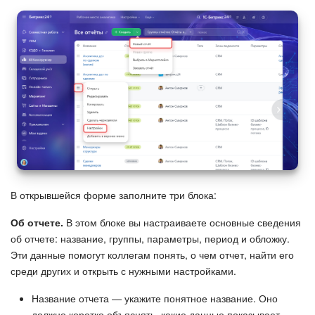
Подпись
Маркетинг
Центр продаж
Аналитика
BI Конструктор
В открывшейся форме заполните три блока:
Автоматизация
Об отчете.
В этом блоке вы настраиваете основные сведения
Интеграция 1С и Битрикс24
об отчете: название, группы, параметры, период и обложку.
Эти данные помогут коллегам понять, о чем отчет, найти его
среди других и открыть с нужными настройками.
Сотрудники
Название отчета — укажите понятное название. Оно
Бизнес-процессы
должно коротко объяснять, какие данные показывает