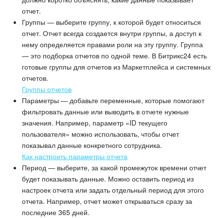
отчет.
Маркетплейс
Группы — выберите группу, к которой будет относиться
отчет. Отчет всегда создается внутри группы, а доступ к
Контакт-центр
нему определяется правами роли на эту группу. Группа
— это подборка отчетов по одной теме. В Битрикс24 есть
Настройки
готовые группы для отчетов из Маркетплейса и системных
отчетов.
Виджет сотрудника
Группы отчетов
Параметры — добавьте переменные, которые помогают
фильтровать данные или выводить в отчете нужные
Телефония
значения. Например, параметр «ID текущего
пользователя» можно использовать, чтобы отчет
Филиальная сеть
показывал данные конкретного сотрудника.
Как настроить параметры отчета
Приложение Битрикс24
Период — выберите, за какой промежуток времени отчет
будет показывать данные. Можно оставить период из
Общие вопросы
настроек отчета или задать отдельный период для этого
отчета. Например, отчет может открываться сразу за
Битрикс24 в коробке
последние 365 дней.