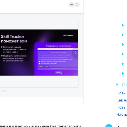
Пр
авыки в измеримые данные без перестройки