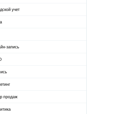
дской учет
а
йн-запись
О
ись
етинг
р продаж
итика