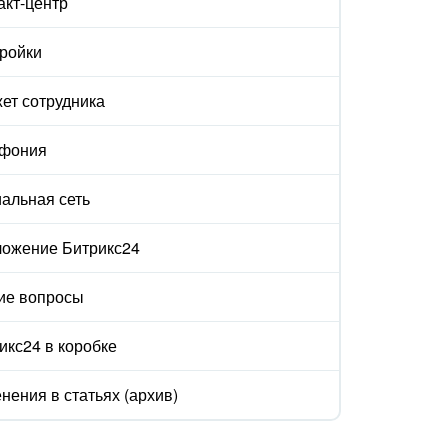
акт-центр
ройки
ет сотрудника
ефония
альная сеть
ожение Битрикс24
ие вопросы
икс24 в коробке
нения в статьях (архив)