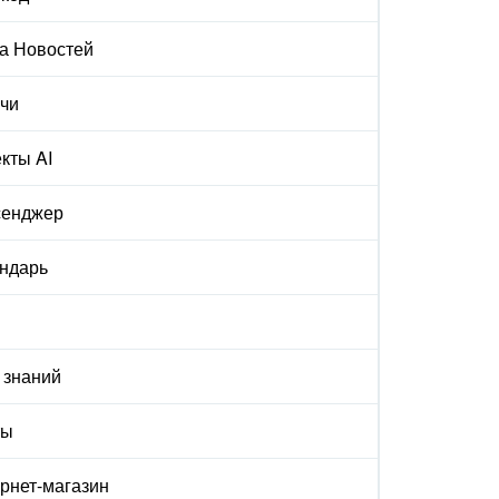
а Новостей
чи
кты AI
сенджер
ндарь
 знаний
ты
рнет-магазин