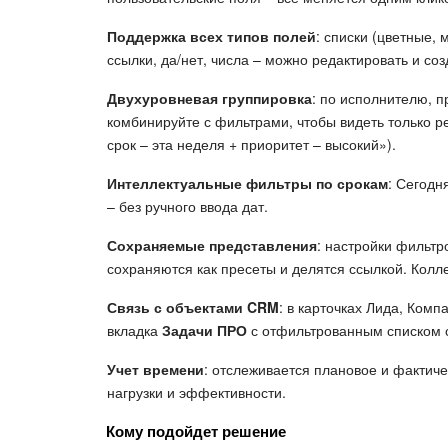
Поддержка всех типов полей
: списки (цветные, 
ссылки, да/нет, числа – можно редактировать и со
Двухуровневая группировка
: по исполнителю, пр
комбинируйте с фильтрами, чтобы видеть только р
срок – эта неделя + приоритет – высокий»).
Интеллектуальные фильтры по срокам
: Сегодн
– без ручного ввода дат.
Сохраняемые представления
: настройки фильтро
сохраняются как пресеты и делятся ссылкой. Колле
Связь с объектами CRM
: в карточках Лида, Комп
вкладка
Задачи ПРО
с отфильтрованным списком с
Учет времени
: отслеживается плановое и фактич
нагрузки и эффективности.
Кому подойдет решение