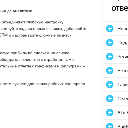
отв
ния до аналитики.
 объединяют глубокую настройку,
Новы
актируйте задачи прямо в списке, добавляйте
 CRM и настраивайте сложные бизнес-
Подд
ловую прибыль по сделкам на основе
Реги
шборды для клиентов с отработанными
детальные отчеты с графиками и фильтрами –
Безо
берете лучшее для ваших рабочих сценариев
Тари
С че
AI в
Вайб