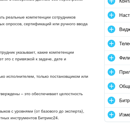
Конт
Наст
ать реальные компетенции сотрудников
ых опросов, сертификаций или ручного ввода
Видж
Тел
трудник указывает, какие компетенции
Фили
 это с привязкой к задаче, дате и
Прил
ько исполнителем, только постановщиком или
Общ
тверждены – это обеспечивает целостность
Битр
ыков с уровнями (от базового до эксперта),
Изме
ртных инструментов Битрикс24.