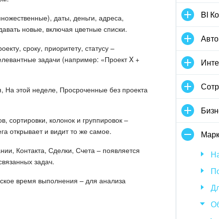
BI К
множественные), даты, деньги, адреса,
здавать новые, включая цветные списки.
Авто
оекту, сроку, приоритету, статусу –
елевантные задачи (например: «Проект X +
Инте
Сотр
я, На этой неделе, Просроченные без проекта
Бизн
в, сортировки, колонок и группировок –
га открывает и видит то же самое.
Марк
ании, Контакта, Сделки, Счета – появляется
На
вязанных задач.
По
еское время выполнения – для анализа
Дл
О