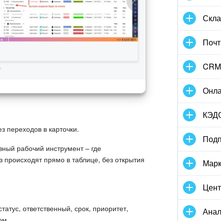
Скла
Почт
CRM
Онла
КЭД
з переходов в карточки.
Подп
вный рабочий инструмент – где
з происходят прямо в таблице, без открытия
Марк
Цент
татус, ответственный, срок, приоритет,
Анал
ом.