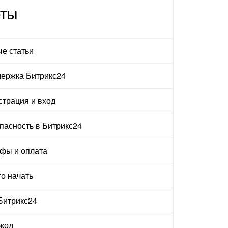
еты
е статьи
ержка Битрикс24
страция и вход
пасность в Битрикс24
фы и оплата
го начать
 Битрикс24
код