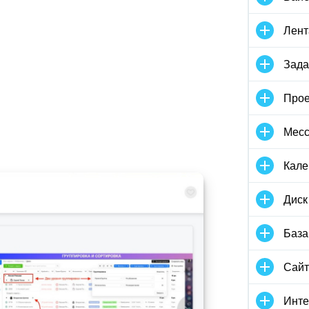
Лент
Зада
Прое
Мес
Кале
Диск
База
Сай
Инте