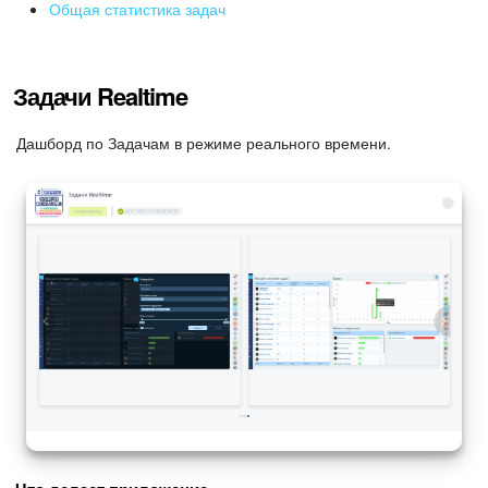
Календарь
Общая статистика задач
Диск
Задачи Realtime
База знаний
Дашборд по Задачам в режиме реального времени.
Сайты
Интернет-магазин
Складской учет
Почта
CRM
Онлайн-запись
КЭДО