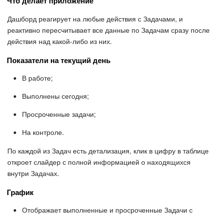
Что делает приложение
Дашборд реагирует на любые действия с Задачами, и
Подпись
реактивно пересчитывает все данные по Задачам сразу после
действия над какой-либо из них.
Маркетинг
Показатели на текущий день
Центр продаж
В работе;
Аналитика
Выполнены сегодня;
Просроченные задачи;
BI Конструктор
На контроле.
Автоматизация
По каждой из Задач есть детализация, клик в цифру в таблице
откроет слайдер с полной информацией о находящихся
Интеграция 1С и Битрикс24
внутри Задачах.
Сотрудники
График
Отображает выполненные и просроченные Задачи с
Бизнес-процессы