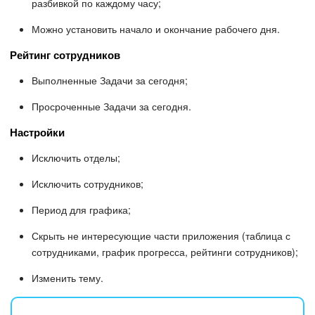
разбивкой по каждому часу;
Маркетплейс
Можно установить начало и окончание рабочего дня.
Рейтинг сотрудников
Контакт-центр
Выполненные Задачи за сегодня;
Настройки
Просроченные Задачи за сегодня.
Виджет сотрудника
Настройки
Исключить отделы;
Телефония
Исключить сотрудников;
Филиальная сеть
Период для графика;
Приложение Битрикс24
Скрыть не интересующие части приложения (таблица с
сотрудниками, график прогресса, рейтинги сотрудников);
Общие вопросы
Изменить тему.
Битрикс24 в коробке