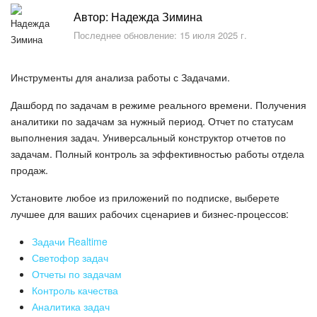
Безопасность в Битрикс24
Автор: Надежда Зимина
Последнее обновление: 15 июля 2025 г.
Тарифы и оплата
С чего начать
Инструменты для анализа работы с Задачами.
Дашборд по задачам в режиме реального времени. Получения
AI в Битрикс24
аналитики по задачам за нужный период. Отчет по статусам
выполнения задач. Универсальный конструктор отчетов по
Вайбкод
задачам. Полный контроль за эффективностью работы отдела
продаж.
Лента Новостей
Установите любое из приложений по подписке, выберете
Задачи
лучшее для ваших рабочих сценариев и бизнес-процессов:
Задачи Realtime
Проекты AI
Светофор задач
Отчеты по задачам
Мессенджер
Контроль качества
Аналитика задач