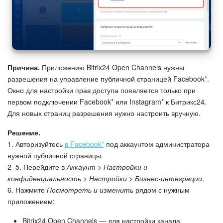
Подпись
Маркетинг
Причина.
Приложению Bitrix24 Open Channels нужны
Центр продаж
разрешения на управление публичной страницей Facebook*.
Окно для настройки прав доступа появляется только при
Аналитика
первом подключении Facebook* или Instagram* к Битрикс24.
Для новых страниц разрешения нужно настроить вручную.
BI Конструктор
Решение.
Автоматизация
1. Авторизуйтесь
в Facebook*
под аккаунтом администратора
нужной публичной страницы.
2–5. Перейдите в
Аккаунт > Настройки и
Интеграция 1С и Битрикс24
конфиденциальность > Настройки > Бизнес-интеграции
.
6. Нажмите
Посмотреть и изменить
рядом с нужным
Сотрудники
приложением:
Бизнес-процессы
Bitrix24 Open Channels — для настройки канала