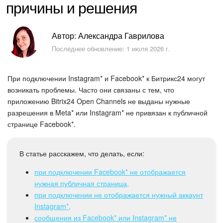
причины и решения
Безопасность в Битрикс24
Тарифы и оплата
Автор: Александра Гаврилова
Последнее обновление: 1 июля 2026 г.
С чего начать
AI в Битрикс24
При подключении Instagram* и Facebook* к Битрикс24 могут
возникать проблемы. Часто они связаны с тем, что
Вайбкод
приложению Bitrix24 Open Channels не выданы нужные
разрешения в Meta* или Instagram* не привязан к публичной
странице Facebook*.
Лента Новостей
Задачи
В статье расскажем, что делать, если:
при подключении Facebook* не отображается
Проекты AI
нужная публичная страница,
при подключении не отображается нужный аккаунт
Мессенджер
Instagram*,
сообщения из Facebook* или Instagram* не