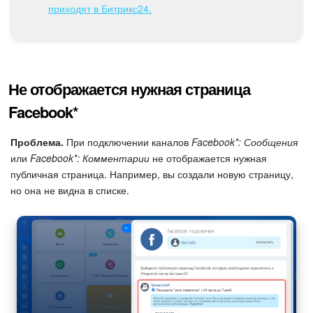
Календарь
приходят в Битрикс24.
Диск
База знаний
Не отображается нужная страница
Сайты
Facebook*
Интернет-магазин
Проблема.
При подключении каналов
Facebook*: Сообщения
или
Facebook*: Комментарии
не отображается нужная
Складской учет
публичная страница. Например, вы создали новую страницу,
но она не видна в списке.
Почта
CRM
Онлайн-запись
КЭДО