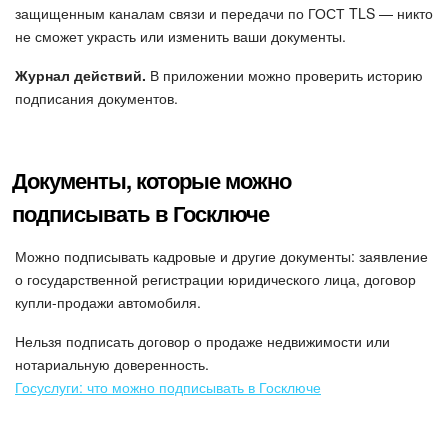
защищенным каналам связи и передачи по ГОСТ TLS — никто
не сможет украсть или изменить ваши документы.
Подпись
Журнал действий.
В приложении можно проверить историю
Маркетинг
подписания документов.
Центр продаж
Документы, которые можно
Аналитика
подписывать в Госключе
BI Конструктор
Можно подписывать кадровые и другие документы: заявление
о государственной регистрации юридического лица, договор
Автоматизация
купли-продажи автомобиля.
Интеграция 1С и Битрикс24
Нельзя подписать договор о продаже недвижимости или
нотариальную доверенность.
Сотрудники
Госуслуги: что можно подписывать в Госключе
Бизнес-процессы