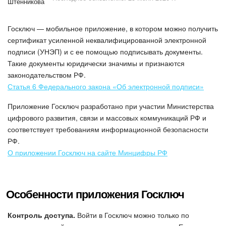
Безопасность в Битрикс24
Госключ — мобильное приложение, в котором можно получить
Тарифы и оплата
сертификат усиленной неквалифицированной электронной
подписи (УНЭП) и с ее помощью подписывать документы.
С чего начать
Такие документы юридически значимы и признаются
законодательством РФ.
AI в Битрикс24
Статья 6 Федерального закона «Об электронной подписи»
Вайбкод
Приложение Госключ разработано при участии Министерства
цифрового развития, связи и массовых коммуникаций РФ и
Лента Новостей
соответствует требованиям информационной безопасности
РФ.
Задачи
О приложении Госключ на сайте Минцифры РФ
Проекты AI
Особенности приложения Госключ
Мессенджер
Контроль доступа.
Войти в Госключ можно только по