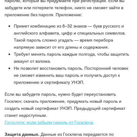
Календарь
паролю, который вы придумаете при регистрации. Если вы
забудете или потеряете телефон, никто не сможет зайти в
приложение без пароля. Приложение:
Диск
Примет комбинацию из 8–32 знаков — букв русского и
База знаний
английского алфавита, цифр и специальных символов.
Такой пароль сложно угадать — время перебора
Сайты
напрямую зависит от его длины и содержания.
Требует менять пароль каждые полгода, чтобы защитить
Интернет-магазин
аккаунт от взлома.
Не позволит восстановить пароль. Посторонний человек
Складской учет
не сможет изменить ваш пароль и получить доступ к
приложению и сертификату УНЭП.
Почта
Если вы забудете пароль, нужно будет переустановить
Госключ: скачать приложение, придумать новый пароль и
CRM
создать новый сертификат УНЭП. Предыдущий сертификат
станет недоступным.
Онлайн-запись
Госуслуги: если забыли пароль от Госключа
Защита данных.
Данные из Госключа передаются по
КЭДО