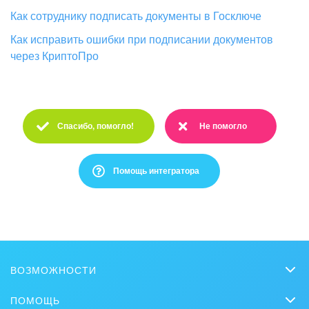
Как сотруднику подписать документы в Госключе
Как исправить ошибки при подписании документов
через КриптоПро
Спасибо, помогло!
Не помогло
Спасибо :)
Очень жаль :(
Помощь интегратора
Это не то, что я ищу
Написано очень сложно и непонятно
ВОЗМОЖНОСТИ
Есть устаревшая информация
CRM
ПОМОЩЬ
Чат