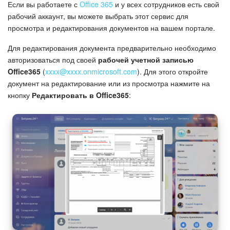
Безопасность в Битрикс24
Если вы работаете с
Office 365
и у всех сотрудников есть свой
рабочий аккаунт, вы можете выбрать этот сервис для
просмотра и редактирования документов на вашем портале.
Тарифы и оплата
Для редактирования документа предварительно необходимо
С чего начать
авторизоваться под своей
рабочей учетной записью
Office365
(
xxxx@xxxx.onmicrosoft.com
). Для этого откройте
AI в Битрикс24
документ на редактирование или из просмотра нажмите на
кнопку
Редактировать в Office365
:
Вайбкод
Лента Новостей
Задачи
Проекты AI
Мессенджер