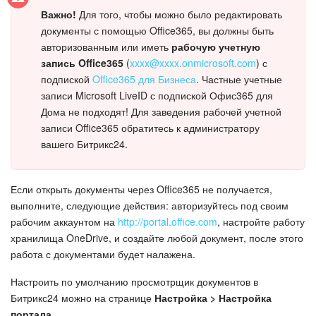
Важно!
Для того, чтобы можно было редактировать
Маркетплейс
документы с помощью Office365, вы должны быть
авторизованным или иметь
рабочую учетную
Контакт-центр
запись Office365
(
xxxx@xxxx.onmicrosoft.com
) с
подпиской
Office365 для Бизнеса
. Частные учетные
Настройки
записи Microsoft LiveID с подпиской Офис365 для
Дома не подходят! Для заведения рабочей учетной
записи Office365 обратитесь к администратору
Виджет сотрудника
вашего Битрикс24.
Телефония
Если открыть документы через Office365 не получается,
Филиальная сеть
выполните, следующие действия: авторизуйтесь под своим
рабочим аккаунтом на
http://portal.office.com
, настройте работу
Приложение Битрикс24
хранилища OneDrive, и создайте любой документ, после этого
работа с документами будет налажена.
Общие вопросы
Настроить по умолчанию просмотрщик документов в
Битрикс24 можно на странице
Настройка > Настройка
Битрикс24 в коробке
портала
.