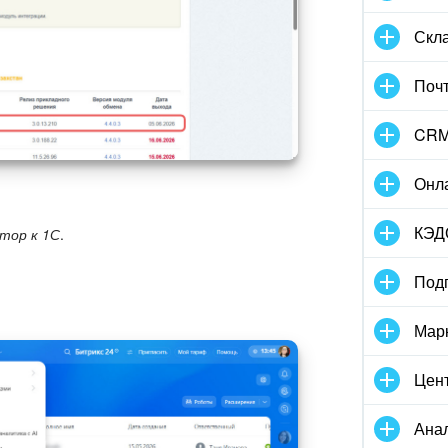
Скла
Поч
CR
Онл
КЭД
тор к 1С
.
Под
Мар
Цен
Ана