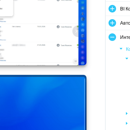
BI К
Авт
Инте
К