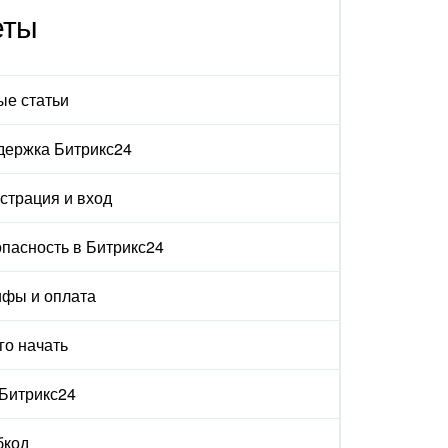
еты
ые статьи
держка Битрикс24
страция и вход
пасность в Битрикс24
ифы и оплата
го начать
 Битрикс24
бкод