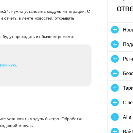
отв
с24, нужно установить модуль интеграции. С
 отчеты в ленте новостей, открывать
.
Нов
 будут проходить в обычном режиме.
Под
Реги
 вручную,
Безо
Тар
С че
AI в
ите установить модуль быстро. Обработка
дходящий модуль.
Вай