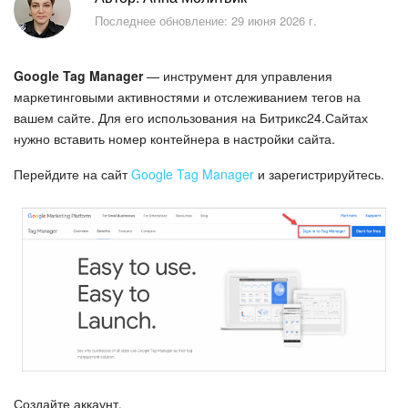
Безопасность в Битрикс24
Последнее обновление: 29 июня 2026 г.
Тарифы и оплата
Google Tag Manager
— инструмент для управления
С чего начать
маркетинговыми активностями и отслеживанием тегов на
вашем сайте. Для его использования на Битрикс24.Сайтах
нужно вставить номер контейнера в настройки сайта.
AI в Битрикс24
Перейдите на сайт
Google Tag Manager
и зарегистрируйтесь.
Вайбкод
Лента Новостей
Задачи
Проекты AI
Мессенджер
Создайте аккаунт.