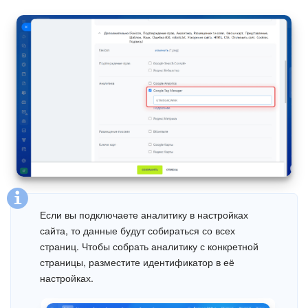
Маркетплейс
Контакт-центр
Настройки
Виджет сотрудника
Телефония
Филиальная сеть
Если вы подключаете аналитику в настройках
Приложение Битрикс24
сайта, то данные будут собираться со всех
страниц. Чтобы собрать аналитику с конкретной
Общие вопросы
страницы, разместите идентификатор в её
настройках.
Битрикс24 в коробке