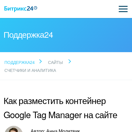
Поддержка24
Прочитайте готовые
ПОДДЕРЖКА24
САЙТЫ
ответы
СЧЕТЧИКИ И АНАЛИТИКА
Новые статьи
Как разместить контейнер
Поддержка Битрикс24
Google Tag Manager на сайте
Регистрация и вход
Автор: Анна Молитвик