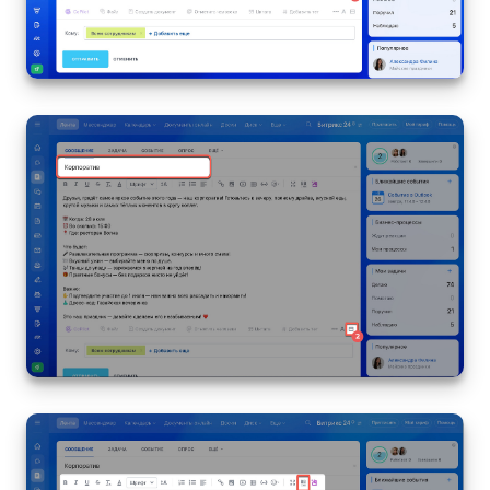
Маркетплейс
Контакт-центр
Настройки
Виджет сотрудника
Телефония
Филиальная сеть
Приложение Битрикс24
Общие вопросы
Битрикс24 в коробке