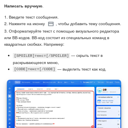
Написать вручную
.
Подпись
1. Введите текст сообщения.
2. Нажмите на иконку
, чтобы добавить тему сообщения.
Маркетинг
3. Отформатируйте текст с помощью визуального редактора
или ВВ-кодов. ВВ-код состоит из специальных команд в
Центр продаж
квадратных скобках. Например:
Аналитика
— скрыть текст в
[SPOILER]текст[/SPOILER]
раскрывающееся меню,
BI Конструктор
— выделить текст как код.
[CODE]текст[/CODE]
Автоматизация
Интеграция 1С и Битрикс24
Сотрудники
Бизнес-процессы