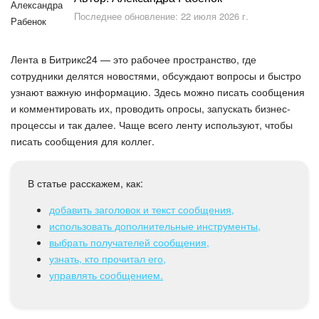
Безопасность в Битрикс24
Последнее обновление: 22 июля 2026 г.
Тарифы и оплата
Лента в Битрикс24 — это рабочее пространство, где
С чего начать
сотрудники делятся новостями, обсуждают вопросы и быстро
узнают важную информацию. Здесь можно писать сообщения
и комментировать их, проводить опросы, запускать бизнес-
AI в Битрикс24
процессы и так далее. Чаще всего ленту используют, чтобы
писать сообщения для коллег.
Вайбкод
Лента Новостей
В статье расскажем, как:
добавить заголовок и текст сообщения,
Задачи
использовать дополнительные инструменты,
выбрать получателей сообщения,
Проекты AI
узнать, кто прочитал его,
управлять сообщением.
Мессенджер