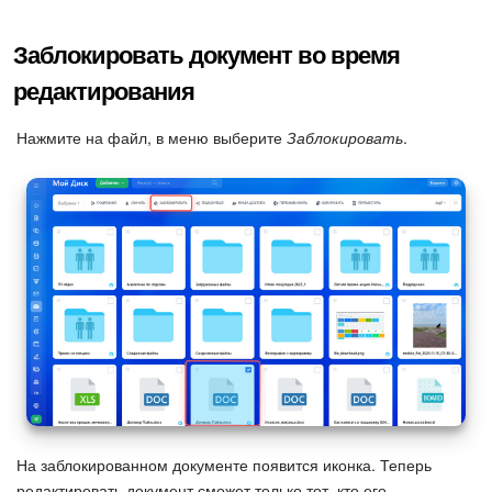
Маркетплейс
Заблокировать документ во время
редактирования
Контакт-центр
Нажмите на файл, в меню выберите
Заблокировать
.
Настройки
Виджет сотрудника
Телефония
Филиальная сеть
Приложение Битрикс24
Общие вопросы
На заблокированном документе появится иконка. Теперь
Битрикс24 в коробке
редактировать документ сможет только тот, кто его