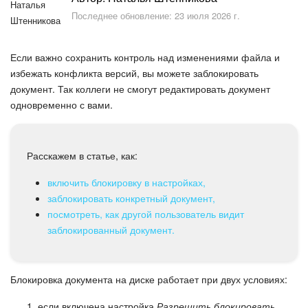
Безопасность в Битрикс24
Последнее обновление: 23 июля 2026 г.
Тарифы и оплата
Если важно сохранить контроль над изменениями файла и
С чего начать
избежать конфликта версий, вы можете заблокировать
документ. Так коллеги не смогут редактировать документ
одновременно с вами.
AI в Битрикс24
Вайбкод
Расскажем в статье, как:
Лента Новостей
включить блокировку в настройках,
заблокировать конкретный документ,
Задачи
посмотреть, как другой пользователь видит
заблокированный документ.
Проекты AI
Мессенджер
Блокировка документа на диске работает при двух условиях:
если включена настройка
Разрешить блокировать