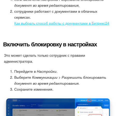
Календарь
документ во время редактирования
,
сотрудники работают с документами в облачных
Диск
сервисах.
Как выбрать способ работы с документами в Битрикс24
База знаний
Сайты
Включить блокировку в настройках
Интернет-магазин
Это может сделать только сотрудник с правами
администратора.
Складской учет
Перейдите в
Настройки
.
Почта
Выберите
Коммуникации > Разрешить блокировать
документ во время редактирования
.
CRM
Сохраните изменения.
Онлайн-запись
КЭДО