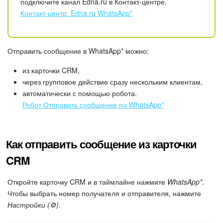
Календарь
подключите канал Edna.ru в Контакт-центре.
Контакт-центр: Edna.ru WhatsApp*
Диск
База знаний
Отправить сообщение в WhatsApp* можно:
из карточки CRM,
Сайты
через групповое действие сразу нескольким клиентам,
автоматически с помощью робота.
Интернет-магазин
Робот Отправить сообщение по WhatsApp*
Складской учет
Как отправить сообщение из карточки
Почта
CRM
CRM
Откройте карточку CRM и в таймлайне нажмите
WhatsApp*
.
Чтобы выбрать номер получателя и отправителя, нажмите
Онлайн-запись
Настройки (⚙️)
.
КЭДО