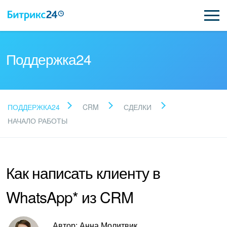
Поддержка24
Прочитайте готовые
ПОДДЕРЖКА24
CRM
СДЕЛКИ
ответы
НАЧАЛО РАБОТЫ
Новые статьи
Как написать клиенту в
Поддержка Битрикс24
WhatsApp* из CRM
Регистрация и вход
Автор: Анна Молитвик