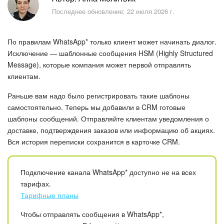
Безопасность в Битрикс24
Последнее обновление: 22 июля 2026 г.
Тарифы и оплата
По правилам WhatsApp* только клиент может начинать диалог.
С чего начать
Исключение — шаблонные сообщения HSM (Highly Structured
Message), которые компания может первой отправлять
клиентам.
AI в Битрикс24
Раньше вам надо было регистрировать такие шаблоны
Вайбкод
самостоятельно. Теперь мы добавили в CRM готовые
шаблоны сообщений. Отправляйте клиентам уведомления о
Лента Новостей
доставке, подтверждения заказов или информацию об акциях.
Вся история переписки сохранится в карточке CRM.
Задачи
Подключение канала WhatsApp* доступно не на всех
Проекты AI
тарифах.
Тарифные планы
Мессенджер
Чтобы отправлять сообщения в WhatsApp*,