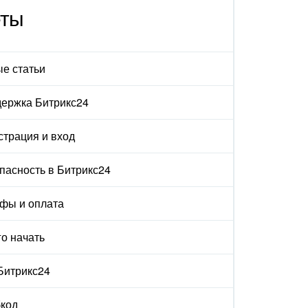
еты
е статьи
ержка Битрикс24
страция и вход
пасность в Битрикс24
фы и оплата
го начать
 Битрикс24
код