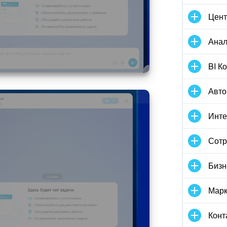
Цент
Анал
BI К
Авто
Инте
Сотр
Бизн
Марк
Конт