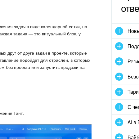
отв
жения задач в виде календарной сетки, на
Новы
аждая задача — это визуальный блок, у
Подд
х друг от друга задач в проекте, которые
авление подойдет для отраслей, в которых
Реги
ом без проекта или запустить продажи на
Безо
Тари
С че
жения Гант.
AI в
Вайб