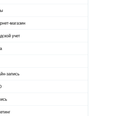
ты
рнет-магазин
дской учет
а
йн-запись
О
ись
етинг