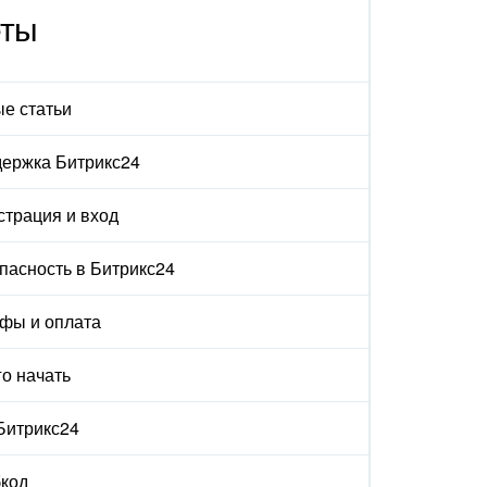
еты
е статьи
ержка Битрикс24
страция и вход
пасность в Битрикс24
фы и оплата
го начать
 Битрикс24
код