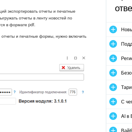
отв
ий экспортировать отчеты и печатные
ыгружать отчеты в ленту новостей по
ся в формате pdf.
Новы
4 отчеты и печатные формы, нужно включить
Подд
Реги
Безо
Тари
С че
AI в
Вайб