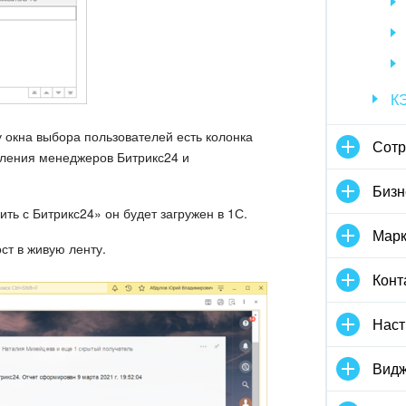
К
у окна выбора пользователей есть колонка
Сотр
вления менеджеров Битрикс24 и
Бизн
зить с Битрикс24» он будет загружен в 1С.
Марк
ст в живую ленту.
Конт
Наст
Видж