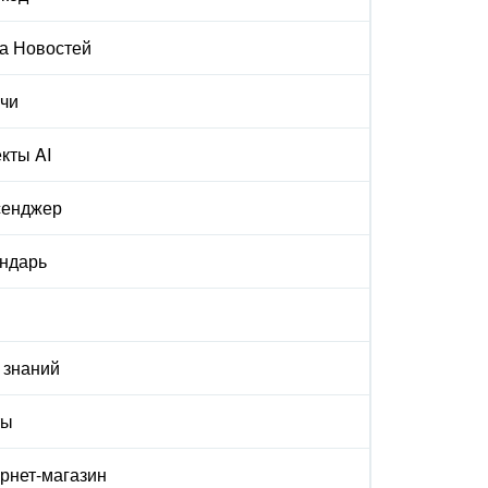
а Новостей
чи
кты AI
сенджер
ндарь
 знаний
ты
рнет-магазин