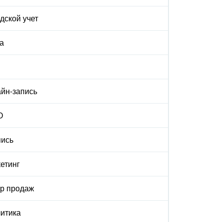
дской учет
а
йн-запись
О
ись
етинг
р продаж
итика