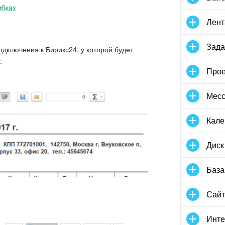
Лент
Зада
подключения к Бирикс24, у которой будет
:
Прое
Мес
Кале
Диск
База
Сай
Инте