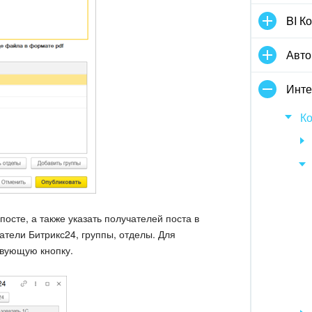
BI К
Авто
Инте
Ко
 посте, а также указать получателей поста в
атели Битрикс24, группы, отделы. Для
твующую кнопку.