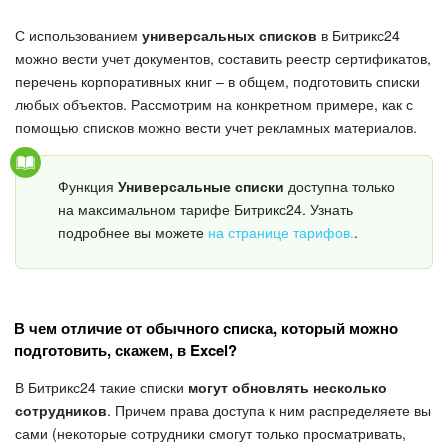
Безопасность в Битрикс24
С использованием
универсальных списков
в Битрикс24
Тарифы и оплата
можно вести учет документов, составить реестр сертификатов,
перечень корпоративных книг – в общем, подготовить списки
любых объектов. Рассмотрим на конкретном примере, как с
С чего начать
помощью списков можно вести учет рекламных материалов.
AI в Битрикс24
Функция
Универсальные списки
доступна только
Вайбкод
на максимальном тарифе Битрикс24. Узнать
подробнее вы можете
на странице тарифов.
.
Лента Новостей
Задачи
В чем отличие от обычного списка, который можно
подготовить, скажем, в Excel?
Проекты AI
В Битрикс24 такие списки
могут обновлять несколько
Мессенджер
сотрудников
. Причем права доступа к ним распределяете вы
сами (некоторые сотрудники смогут только просматривать,