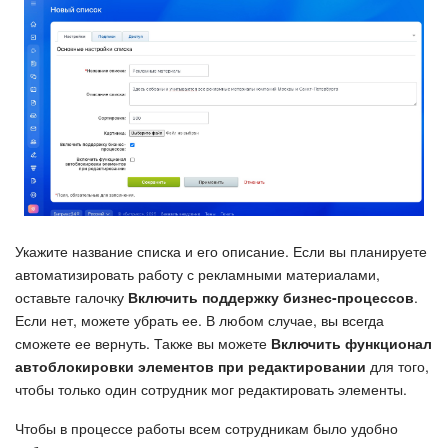
Маркетплейс
Контакт-центр
Настройки
Виджет сотрудника
Телефония
Укажите название списка и его описание. Если вы планируете
автоматизировать работу с рекламными материалами,
Филиальная сеть
оставьте галочку
Включить поддержку бизнес-процессов
.
Если нет, можете убрать ее. В любом случае, вы всегда
Приложение Битрикс24
сможете ее вернуть. Также вы можете
Включить функционал
автоблокировки элементов при редактировании
для того,
Общие вопросы
чтобы только один сотрудник мог редактировать элементы.
Битрикс24 в коробке
Чтобы в процессе работы всем сотрудникам было удобно