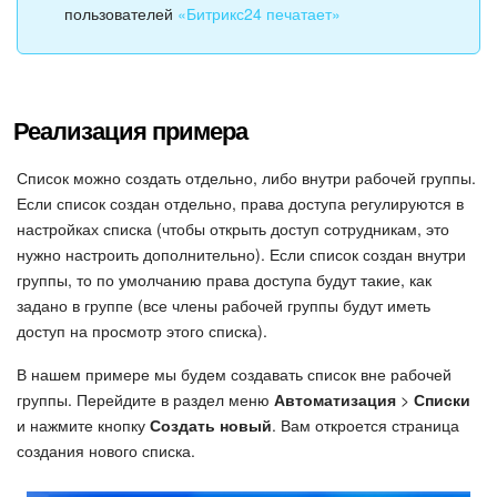
пользователей
«Битрикс24 печатает»
Подпись
Маркетинг
Реализация примера
Центр продаж
Список можно создать отдельно, либо внутри рабочей группы.
Если список создан отдельно, права доступа регулируются в
Аналитика
настройках списка (чтобы открыть доступ сотрудникам, это
нужно настроить дополнительно). Если список создан внутри
BI Конструктор
группы, то по умолчанию права доступа будут такие, как
задано в группе (все члены рабочей группы будут иметь
Автоматизация
доступ на просмотр этого списка).
Интеграция 1С и Битрикс24
В нашем примере мы будем создавать список вне рабочей
группы. Перейдите в раздел меню
Автоматизация
>
Списки
и нажмите кнопку
Создать новый
. Вам откроется страница
Сотрудники
создания нового списка.
Бизнес-процессы