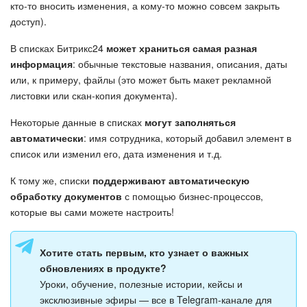
Календарь
кто-то вносить изменения, а кому-то можно совсем закрыть
доступ).
Диск
В списках Битрикс24
может храниться самая разная
информация
: обычные текстовые названия, описания, даты
База знаний
или, к примеру, файлы (это может быть макет рекламной
листовки или скан-копия документа).
Сайты
Некоторые данные в списках
могут заполняться
Интернет-магазин
автоматически
: имя сотрудника, который добавил элемент в
список или изменил его, дата изменения и т.д.
Складской учет
К тому же, списки
поддерживают автоматическую
обработку документов
с помощью бизнес-процессов,
Почта
которые вы сами можете настроить!
CRM
Хотите стать первым, кто узнает о важных
обновлениях в продукте?
Онлайн-запись
Уроки, обучение, полезные истории, кейсы и
эксклюзивные эфиры — все в Telegram-канале для
КЭДО