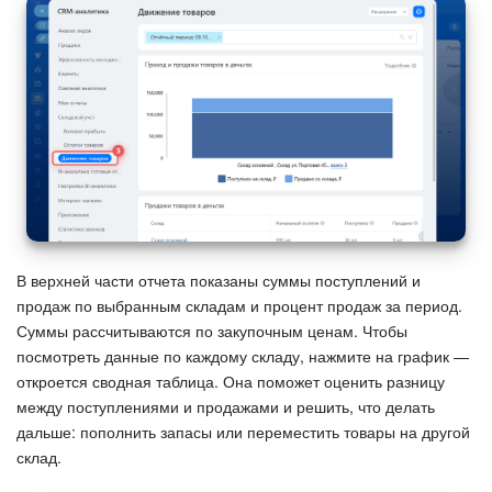
Подпись
Маркетинг
Центр продаж
Аналитика
BI Конструктор
В верхней части отчета показаны суммы поступлений и
продаж по выбранным складам и процент продаж за период.
Автоматизация
Суммы рассчитываются по закупочным ценам. Чтобы
посмотреть данные по каждому складу, нажмите на график —
Интеграция 1С и Битрикс24
откроется сводная таблица. Она поможет оценить разницу
между поступлениями и продажами и решить, что делать
Сотрудники
дальше: пополнить запасы или переместить товары на другой
склад.
Бизнес-процессы