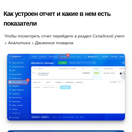
Календарь
Как устроен отчет и какие в нем есть
Диск
показатели
База знаний
Чтобы посмотреть отчет перейдите в раздел
Складской учет
> Аналитика > Движение товаров.
Сайты
Интернет-магазин
Складской учет
Почта
CRM
Онлайн-запись
КЭДО