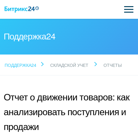
Поддержка24
Прочитайте готовые
ПОДДЕРЖКА24
СКЛАДСКОЙ УЧЕТ
ОТЧЕТЫ
ответы
Отчет о движении товаров: как
Новые статьи
анализировать поступления и
Поддержка Битрикс24
продажи
Регистрация и вход