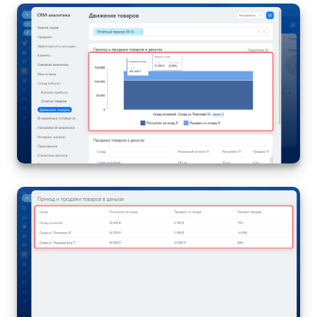
Маркетплейс
Контакт-центр
Настройки
Виджет сотрудника
Телефония
Филиальная сеть
Приложение Битрикс24
Общие вопросы
Битрикс24 в коробке