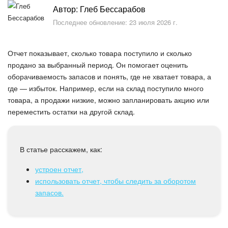
Безопасность в Битрикс24
Автор: Глеб Бессарабов
Последнее обновление: 23 июля 2026 г.
Тарифы и оплата
Отчет показывает, сколько товара поступило и сколько
С чего начать
продано за выбранный период. Он помогает оценить
оборачиваемость запасов и понять, где не хватает товара, а
AI в Битрикс24
где — избыток. Например, если на склад поступило много
товара, а продажи низкие, можно запланировать акцию или
Вайбкод
переместить остатки на другой склад.
Лента Новостей
В статье расскажем, как:
Задачи
устроен отчет,
Проекты AI
использовать отчет, чтобы следить за оборотом
запасов.
Мессенджер