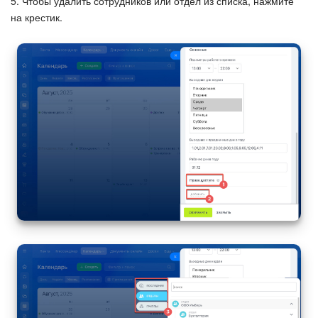
5. Чтобы удалить сотрудников или отдел из списка, нажмите
на крестик.
Маркетплейс
Контакт-центр
Настройки
Виджет сотрудника
Телефония
Филиальная сеть
Приложение Битрикс24
Общие вопросы
Битрикс24 в коробке