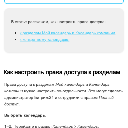
Календарь
Диск
В статье расскажем, как настроить права доступа:
База знаний
к разделам Мой календарь и Календарь компании,
к конкретному календарю.
Сайты
Интернет-магазин
Складской учет
Как настроить права доступа к разделам
Почта
Права доступа к разделам
Мой календарь
и
Календарь
компании
нужно настроить по-отдельности. Это могут сделать
администратор Битрикс24 и сотрудники с правом
Полный
CRM
доступ
.
Онлайн-запись
Выбрать календарь
.
КЭДО
1–2. Перейдите в раздел
Календарь > Календарь
.