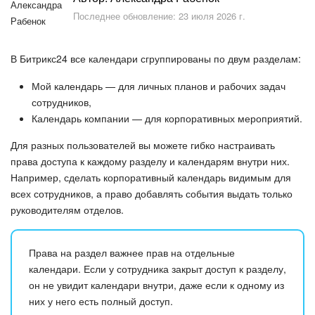
Безопасность в Битрикс24
Последнее обновление: 23 июля 2026 г.
Тарифы и оплата
В Битрикс24 все календари сгруппированы по двум разделам:
С чего начать
Мой календарь — для личных планов и рабочих задач
сотрудников,
AI в Битрикс24
Календарь компании — для корпоративных мероприятий.
Вайбкод
Для разных пользователей вы можете гибко настраивать
права доступа к каждому разделу и календарям внутри них.
Например, сделать корпоративный календарь видимым для
Лента Новостей
всех сотрудников, а право добавлять события выдать только
руководителям отделов.
Задачи
Проекты AI
Права на раздел важнее прав на отдельные
календари. Если у сотрудника закрыт доступ к разделу,
Мессенджер
он не увидит календари внутри, даже если к одному из
них у него есть полный доступ.