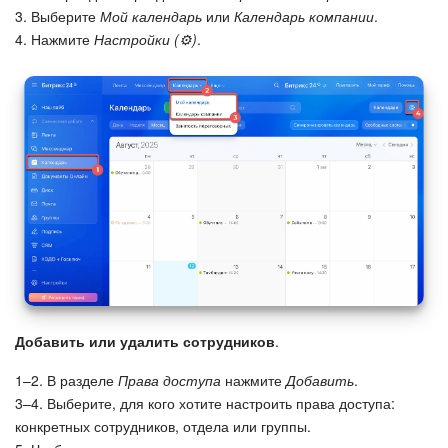
3. Выберите
Мой календарь
или
Календарь компании
.
4. Нажмите
Настройки (⚙️)
.
Подпись
Маркетинг
Центр продаж
Аналитика
BI Конструктор
Автоматизация
Интеграция 1С и Битрикс24
Добавить или удалить сотрудников
.
1–2. В разделе
Права доступа
нажмите
Добавить
.
Сотрудники
3–4. Выберите, для кого хотите настроить права доступа:
конкретных сотрудников, отдела или группы.
Бизнес-процессы