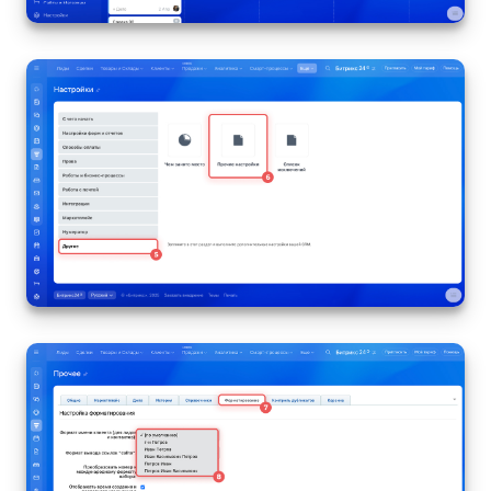
Маркетплейс
Контакт-центр
Настройки
Виджет сотрудника
Телефония
Филиальная сеть
Приложение Битрикс24
Общие вопросы
Битрикс24 в коробке