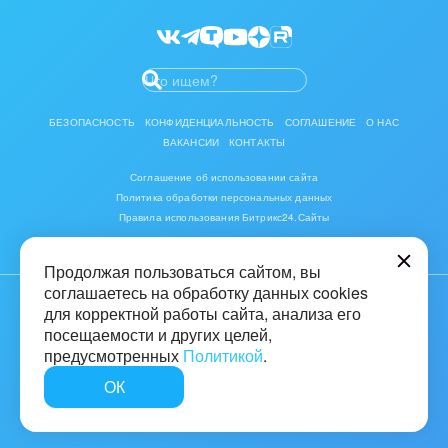
Разработчикам приложений
БЕЗОПАСНОСТЬ
КОНФИДЕНЦИАЛЬНОСТЬ
СОГЛАШЕНИЕ
О НАС
ВАКАНСИИ
КОНТАКТЫ
Соглашение об использовании сайта
Политика обработки персональных данных
Правила использования Битрикс24.Сайты
Продолжая пользоваться сайтом, вы
соглашаетесь на обработку данных cookies
для корректной работы сайта, анализа его
© 2001-2026 «Битрикс», «1С-Битрикс». Работает на «1С-Битрикс:
Управление сайтом»
посещаемости и других целей,
предусмотренных
Политикой
.
16+
ОК
Быстро с 1С-Битрикс