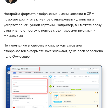
Безопасность в Битрикс24
Настройка формата отображения имени контакта в CRМ
Тарифы и оплата
помогает различать клиентов с одинаковыми данными и
ускоряет поиск нужной карточки. Например, вы можете сразу
С чего начать
отличить по отчеству клиентов с одинаковыми именами и
фамилиями.
AI в Битрикс24
По умолчанию в карточке и списке контактов имя
Вайбкод
отображается в формате
Имя Фамилия
, даже если заполнено
поле
Отчество
.
Лента Новостей
Задачи
Проекты AI
Мессенджер