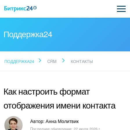
Поддержка24
Прочитайте готовые
ПОДДЕРЖКА24
CRM
КОНТАКТЫ
ответы
Как настроить формат
Новые статьи
отображения имени контакта
Поддержка Битрикс24
Регистрация и вход
Автор: Анна Молитвик
Последнее обновление: 22 июля 2026 г.