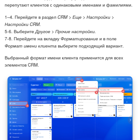
перепутают клиентов с одинаковыми именами и фамилиями.
Подпись
1–4. Перейдите в раздел
CRM > Еще > Настройки >
Настройки CRM.
Маркетинг
5-6. Выберите
Другое > Прочие настройки.
7-8. Перейдите на вкладку
Форматирование
и в поле
Центр продаж
Формат имени клиента
выберите подходящий вариант.
Выбранный формат имени клиента применится для всех
Аналитика
элементов CRM.
BI Конструктор
Автоматизация
Интеграция 1С и Битрикс24
Сотрудники
Бизнес-процессы