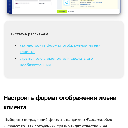
Календарь
Диск
База знаний
В статье расскажем:
Сайты
как настроить формат отображения имени
клиента,
Интернет-магазин
скрыть поле с именем или сделать его
необязательным.
Складской учет
Почта
Настроить формат отображения имени
CRM
клиента
Онлайн-запись
Выберите подходящий формат, например
Фамилия Имя
Отчество
. Так сотрудники сразу увидят отчество и не
КЭДО