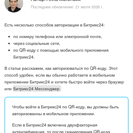
Безопасность в Битрикс24
Последнее обновление: 21 июля 2026 г.
Тарифы и оплата
Есть несколько способов авторизации в Битрикс24:
С чего начать
по номеру телефона или электронной почте,
через социальные сети,
AI в Битрикс24
по QR-коду с помощью мобильного приложения
Битрикс24.
Вайбкод
В статье расскажем, как авторизоваться по QR-коду. Этот
способ удобен, если вы обычно работаете в мобильном
Лента Новостей
приложении Битрикс24 и хотите быстро войти через браузер
или
Битрикс24 Мессенджер.
Задачи
Проекты AI
Чтобы войти в Битрикс24 по QR-коду, вы должны быть
авторизованны в мобильном приложении.
Мессенджер
Если в Битрикс24 включена двухфакторная
аутентификация, то после сканирования QR-кода