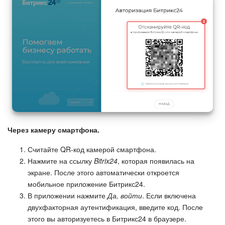
Маркетплейс
Контакт-центр
Настройки
Виджет сотрудника
Телефония
Через камеру смартфона.
Филиальная сеть
Считайте QR-код камерой смартфона.
Нажмите на ссылку
Bitrix24
, которая появилась на
Приложение Битрикс24
экране. После этого автоматически откроется
мобильное приложение Битрикс24.
Общие вопросы
В приложении нажмите
Да, войти
. Если включена
двухфакторная аутентификация, введите код. После
Битрикс24 в коробке
этого вы авторизуетесь в Битрикс24 в браузере.