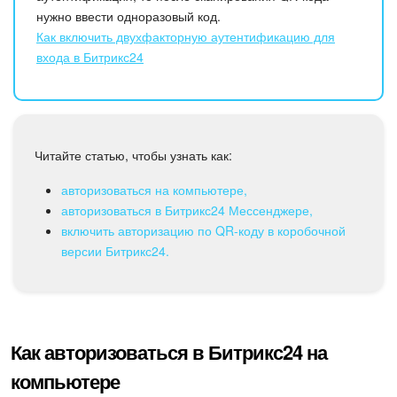
Календарь
нужно ввести одноразовый код.
Как включить двухфакторную аутентификацию для
Диск
входа в Битрикс24
База знаний
Сайты
Читайте статью, чтобы узнать как:
Интернет-магазин
авторизоваться на компьютере,
авторизоваться в Битрикс24 Мессенджере,
Складской учет
включить авторизацию по QR-коду в коробочной
версии Битрикс24.
Почта
CRM
Как авторизоваться в Битрикс24 на
Онлайн-запись
компьютере
КЭДО