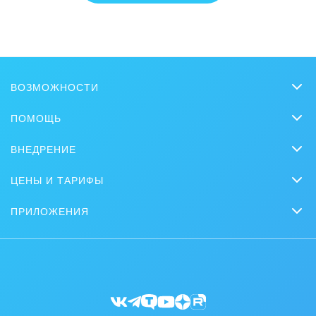
Это не то, что я ищу
Написано очень сложно и непонятно
ВОЗМОЖНОСТИ
Есть устаревшая информация
CRM
ПОМОЩЬ
Чат
Слишком коротко, мне не хватает информации
Вопросы и ответы
ВНЕДРЕНИЕ
CoPilot
Обучение
Мне не нравится, как это работает
Заказать внедрение
Задачи и проекты
ЦЕНЫ И ТАРИФЫ
Вебинары
Партнеры
Сколько стоит?
Сайты
Битрикс24 Журнал
ПРИЛОЖЕНИЯ
Стать партнером
Коробочная версия
Магазины
Мобильное приложение
Задать вопрос
Битрикс24 для энтерпрайз
Приложение для Windows и Mac
Отзывы
Мероприятия партнеров
Битрикс24 Маркет
Разработчикам приложений