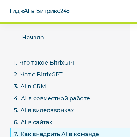
Гид «AI в Битрикс24»
Начало
Что такое BitrixGPT
Чат с BitrixGPT
AI в CRM
AI в совместной работе
AI в видеозвонках
AI в сайтах
Как внедрить AI в команде