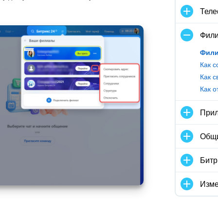
Тел
Фили
Фили
Как с
Как о
Прил
Общ
Битр
Изме