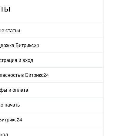
еты
е статьи
ержка Битрикс24
страция и вход
пасность в Битрикс24
фы и оплата
го начать
 Битрикс24
код