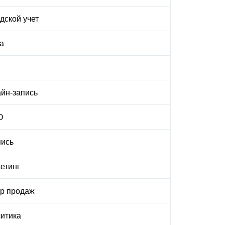
дской учет
а
йн-запись
О
ись
етинг
р продаж
итика