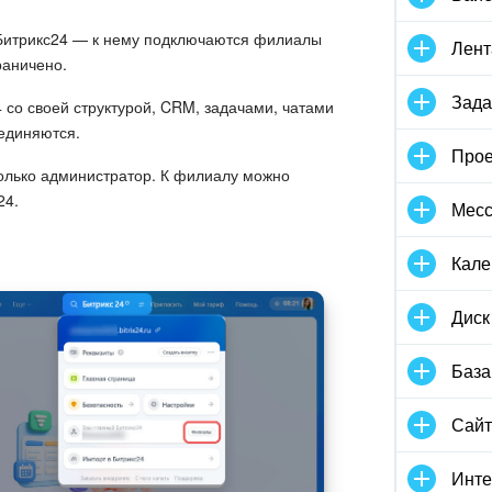
о Битрикс24 — к нему подключаются филиалы
Лент
раничено.
Зада
со своей структурой, CRM, задачами, чатами
единяются.
Прое
олько администратор. К филиалу можно
24.
Мес
Кале
Диск
База
Сай
Инте