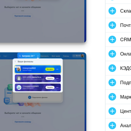
Скла
Почт
CRM
Онла
КЭД
Подп
Марк
Цент
Анал