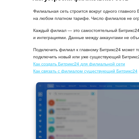
Филиальная сеть строится вокруг одного главног
на любом платном тарифе. Число филиалов не ог
Каждый филиал — это самостоятельный Битрикс24 
и интеграциями. Данные между аккаунтами не объ
Подключить филиал к главному Битрикс24 может т
подключить новый или уже существующий Битрикс
Как создать Битрикс24 для филиальной сети
Как связать с филиалом существующий Битрикс24