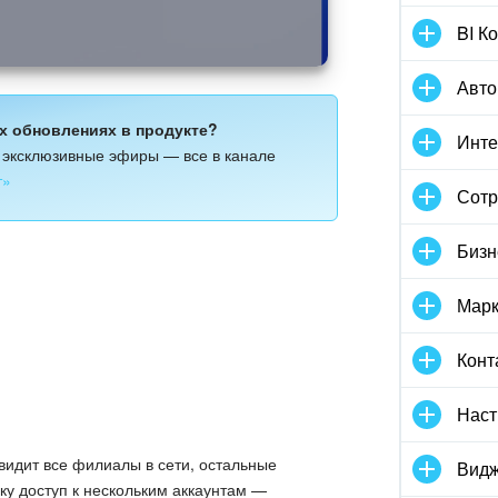
BI К
Авто
ых обновлениях в продукте?
Инте
и эксклюзивные эфиры — все в канале
т»
Сотр
Бизн
Марк
Конт
Наст
видит все филиалы в сети, остальные
Видж
ку доступ к нескольким аккаунтам —