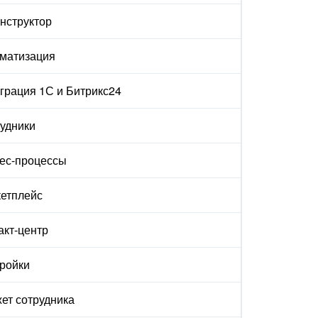
онструктор
матизация
грация 1С и Битрикс24
удники
ес-процессы
етплейс
акт-центр
ройки
ет сотрудника