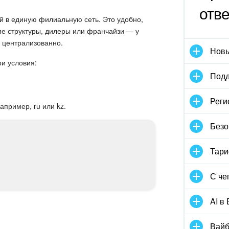
отв
й в единую филиальную сеть. Это удобно,
ие структуры, дилеры или франчайзи — у
о централизованно.
Новы
и условия:
Подд
Реги
апример, ru или kz.
Безо
Тари
С че
AI в
Вайб