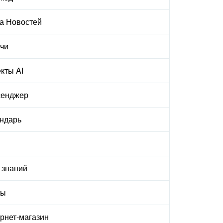
а Новостей
чи
кты AI
сенджер
ндарь
 знаний
ты
рнет-магазин