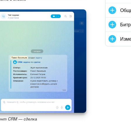
Общ
Битр
Изме
мент CRM — сделка