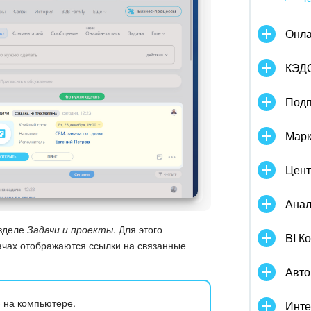
Онла
КЭД
Подп
Марк
Цент
Анал
азделе
Задачи и проекты
. Для этого
BI К
дачах отображаются ссылки на связанные
Авто
4 на компьютере.
Инте