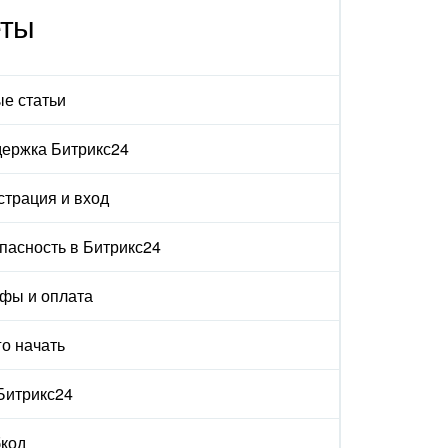
еты
е статьи
ержка Битрикс24
страция и вход
пасность в Битрикс24
фы и оплата
го начать
 Битрикс24
код