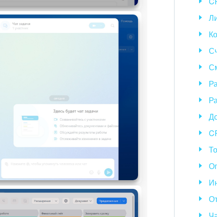
CR
Л
Ко
С
С
Р
Ра
Д
C
То
Оп
И
От
Ч