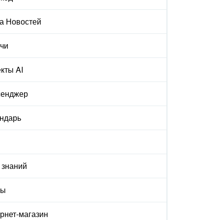
а Новостей
чи
кты AI
сенджер
ндарь
 знаний
ты
рнет-магазин