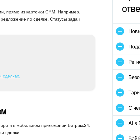
отв
ми, прямо из карточки CRM. Например,
предложение по сделке. Статусы задач
Новы
Подд
Реги
и сделках.
Безо
Тари
С че
RM
AI в
тере и в мобильном приложении Битрикс24.
ки сделки.
Вайб