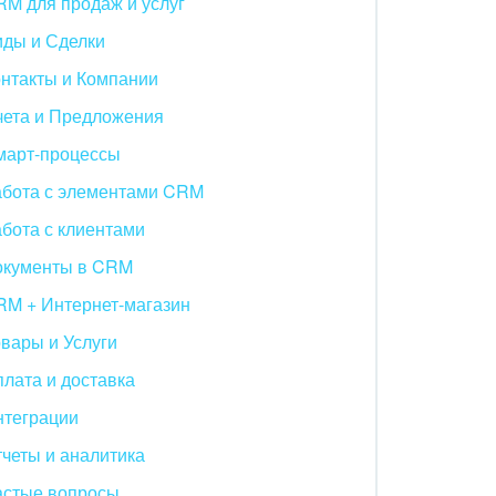
M для продаж и услуг
иды и Сделки
нтакты и Компании
чета и Предложения
март-процессы
абота с элементами CRM
бота с клиентами
окументы в CRM
RM + Интернет-магазин
вары и Услуги
лата и доставка
нтеграции
четы и аналитика
астые вопросы