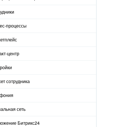
удники
ес-процессы
етплейс
акт-центр
ройки
ет сотрудника
ефония
альная сеть
ожение Битрикс24