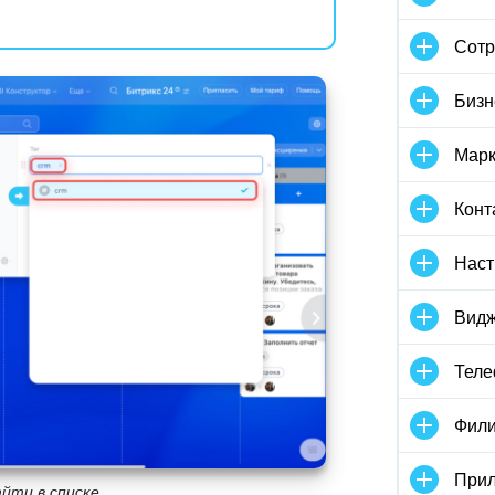
Сотр
Бизн
Марк
Конт
Наст
Видж
Тел
Фили
Прил
йти в списке