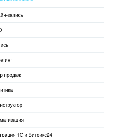
йн-запись
О
ись
етинг
р продаж
итика
онструктор
матизация
грация 1С и Битрикс24