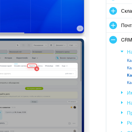
Скла
Почт
CRM
Н
Ка
Ка
Ка
Им
Н
П
Р