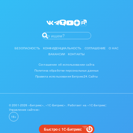
Календарь
Приложение для Windows и Mac
Отзывы
Мероприятия партнеров
Битрикс24 Маркет
Диск
Разработчикам приложений
База знаний
Сайты
БЕЗОПАСНОСТЬ
КОНФИДЕНЦИАЛЬНОСТЬ
СОГЛАШЕНИЕ
О НАС
ВАКАНСИИ
КОНТАКТЫ
Интернет-магазин
Соглашение об использовании сайта
Политика обработки персональных данных
Складской учет
Правила использования Битрикс24.Сайты
Почта
CRM
© 2001-2026 «Битрикс», «1С-Битрикс». Работает на «1С-Битрикс:
Управление сайтом»
Онлайн-запись
16+
Быстро с 1С-Битрикс
КЭДО