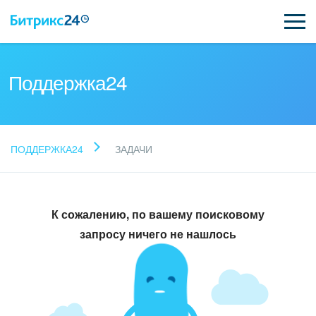
Поддержка24
Прочитайте готовые
ПОДДЕРЖКА24
ЗАДАЧИ
ответы
К сожалению, по вашему поисковому
Новые статьи
запросу ничего не нашлось
Поддержка Битрикс24
Регистрация и вход