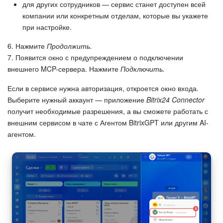
для других сотрудников — сервис станет доступен всей
компании или конкретным отделам, которые вы укажете
Маркетплейс
при настройке.
Контакт-центр
6. Нажмите
Продолжить.
7. Появится окно с предупреждением о подключении
Настройки
внешнего MCP-сервера. Нажмите
Подключить.
Если в сервисе нужна авторизация, откроется окно входа.
Виджет сотрудника
Выберите нужный аккаунт — приложение
Bitrix24 Connector
получит необходимые разрешения, а вы сможете работать с
Телефония
внешним сервисом в чате с Агентом BitrixGPT или другим AI-
агентом.
Филиальная сеть
Приложение Битрикс24
Общие вопросы
Битрикс24 в коробке