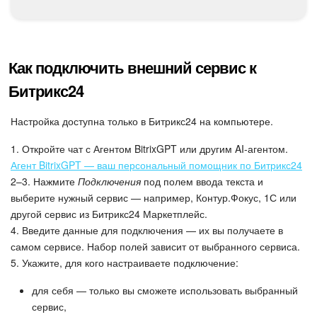
Подпись
Как подключить внешний сервис к
Маркетинг
Битрикс24
Центр продаж
Настройка доступна только в Битрикс24 на компьютере.
Аналитика
1. Откройте чат с Агентом BitrixGPT или другим AI-агентом.
Агент BitrixGPT — ваш персональный помощник по Битрикс24
BI Конструктор
2–3. Нажмите
Подключения
под полем ввода текста и
выберите нужный сервис — например, Контур.Фокус, 1С или
Автоматизация
другой сервис из Битрикс24 Маркетплейс.
4. Введите данные для подключения — их вы получаете в
Интеграция 1С и Битрикс24
самом сервисе. Набор полей зависит от выбранного сервиса.
5. Укажите, для кого настраиваете подключение:
Сотрудники
для себя — только вы сможете использовать выбранный
сервис,
Бизнес-процессы