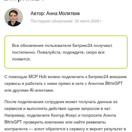
Безопасность в Битрикс24
Автор: Анна Молитвик
Тарифы и оплата
Последнее обновление: 23 июля 2026 г.
С чего начать
Все обновления пользователи Битрикс24 получают
AI в Битрикс24
постепенно. Пожалуйста, подождите, скоро все
появится.
Вайбкод
Лента Новостей
С помощью MCP Hub можно подключить к Битрикс24 внешние
сервисы и работать с ними прямо в чате с Агентом BitrixGPT
Задачи
или другими AI-агентами.
После подключения сотрудник может получать данные из
Проекты AI
сервисов и выполнять действия одним запросом в чат.
Например, подключите Контур.Фокус и попросите Агента
Мессенджер
BitrixGPT проверить компанию или найти реквизиты
контрагента — агент обратится к сервису и вернет результат в