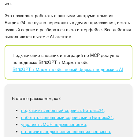
Календарь
чат.
Диск
Это позволяет работать с разными инструментами из
Битрикс24: не нужно переходить в другие приложения, искать
нужный сервис и разбираться в его интерфейсе. Все действия
База знаний
выполняются в чате с AI-агентом.
Сайты
Подключение внешних интеграций по MCP доступно
Интернет-магазин
по подписке BitrixGPT + Маркетплейс.
BitrixGPT + Маркетплейс: новый формат подписки с AI
Складской учет
Почта
В статье расскажем, как:
CRM
подключить внешний сервис к Битрикс24,
работать с внешними сервисами в Битрикс24,
Онлайн-запись
управлять MCP-подключениями,
ограничить подключение внешних сервисов.
КЭДО