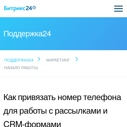
Поддержка24
Прочитайте готовые
ПОДДЕРЖКА24
МАРКЕТИНГ
ответы
НАЧАЛО РАБОТЫ
Новые статьи
Как привязать номер телефона
Поддержка Битрикс24
для работы с рассылками и
Регистрация и вход
CRM-формами