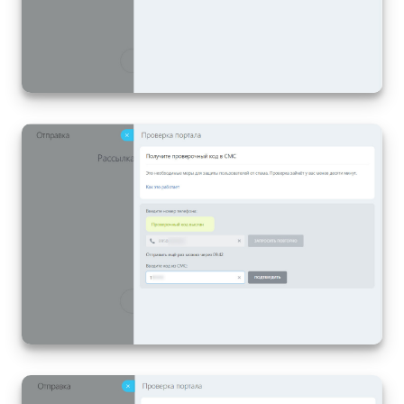
Подпись
Маркетинг
Центр продаж
Аналитика
BI Конструктор
Автоматизация
Интеграция 1С и Битрикс24
Сотрудники
Бизнес-процессы