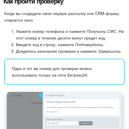
Как пройти проверку
Календарь
Когда вы создадите свою первую рассылку или CRM-форму,
Диск
откроется окно.
База знаний
Укажите номер телефона и нажмите
Получить СМС
. На
этот номер в течение десяти минут придет код.
Сайты
Введите код в строку, нажмите
Подтвердить
.
Дождитесь окончания проверки и нажмите
Завершить
.
Интернет-магазин
Один и тот же номер для проверки можно
Складской учет
использовать только на пяти Битрикс24.
Почта
CRM
Онлайн-запись
КЭДО