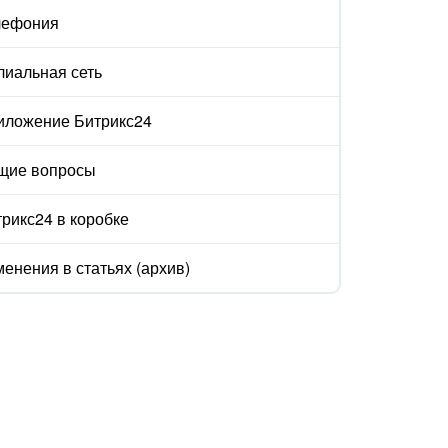
лефония
лиальная сеть
иложение Битрикс24
щие вопросы
рикс24 в коробке
енения в статьях (архив)