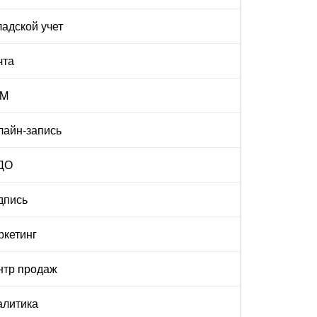
адской учет
чта
M
лайн-запись
ДО
дпись
ркетинг
нтр продаж
алитика