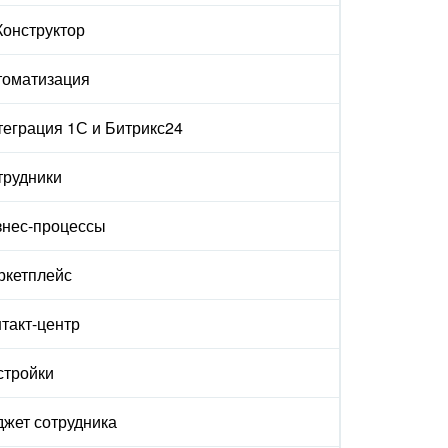
Конструктор
томатизация
еграция 1С и Битрикс24
трудники
знес-процессы
ркетплейс
такт-центр
стройки
жет сотрудника