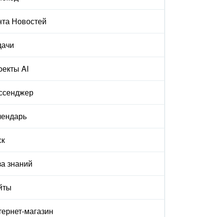
нта Новостей
дачи
екты AI
ссенджер
лендарь
ск
а знаний
йты
ернет-магазин