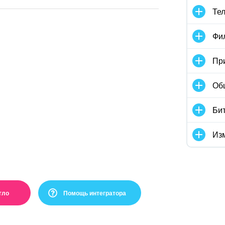
Те
Фи
Пр
Об
Бит
Изм
гло
Помощь интегратора
ль :(