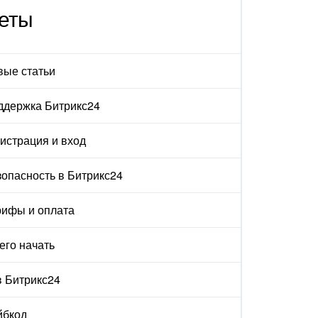
еты
вые статьи
ддержка Битрикс24
истрация и вход
опасность в Битрикс24
рифы и оплата
его начать
в Битрикс24
йбкод