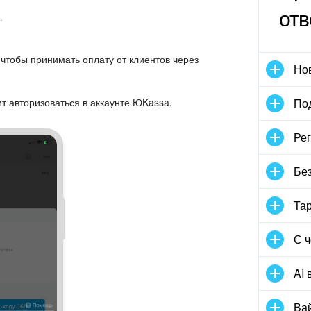
отв
.
чтобы принимать оплату от клиентов через
Но
т авторизоваться в аккаунте ЮKassa.
По
Рег
Без
Та
С ч
AI 
Ва