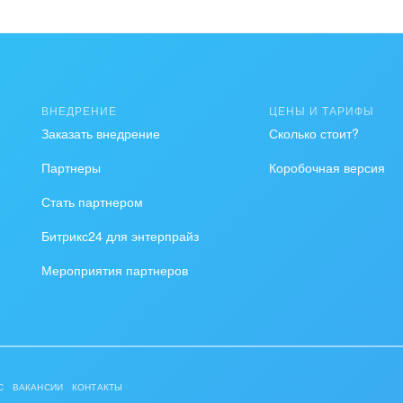
и непонятно
ВНЕДРЕНИЕ
ЦЕНЫ И ТАРИФЫ
мация
Заказать внедрение
Сколько стоит?
е хватает информации
Партнеры
Коробочная версия
Стать партнером
о работает
Битрикс24 для энтерпрайз
Мероприятия партнеров
С
ВАКАНСИИ
КОНТАКТЫ