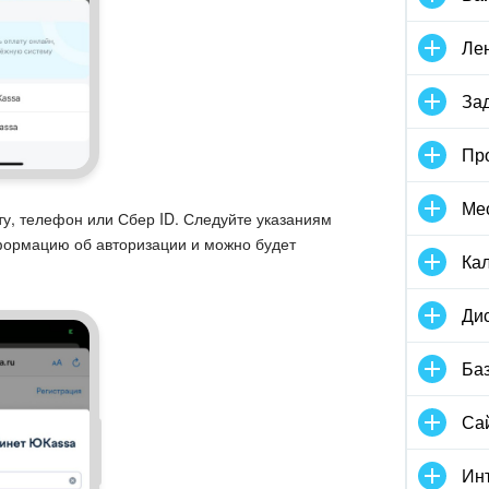
Ле
За
Про
Ме
ту, телефон или Сбер ID. Следуйте указаниям
формацию об авторизации и можно будет
Ка
Ди
Баз
Са
Инт