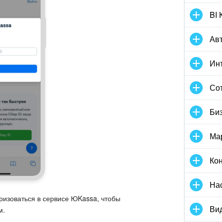
BI 
Ав
Инт
Со
Би
Ма
Кон
На
ризоваться в сервисе ЮKassa, чтобы
Вид
м.