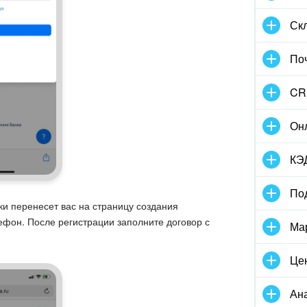
Скл
По
CR
Он
КЭ
По
и перенесет вас на страницу создания
ефон. После регистрации заполните договор с
Ма
Це
Ан