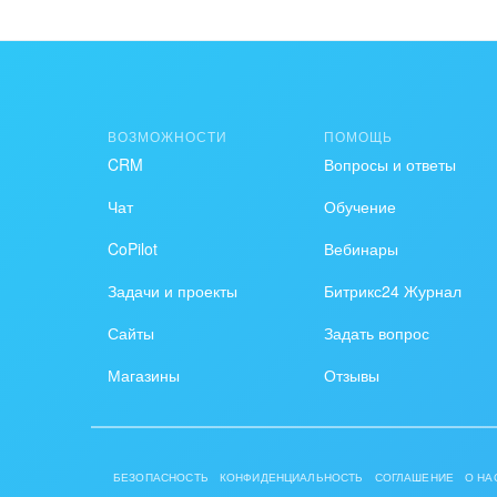
Это не то, что я ищу
Написано очень сложно 
ВОЗМОЖНОСТИ
ПОМОЩЬ
Есть устаревшая инфор
CRM
Вопросы и ответы
Слишком коротко, мне н
Чат
Обучение
CoPilot
Вебинары
Мне не нравится, как эт
Задачи и проекты
Битрикс24 Журнал
Сайты
Задать вопрос
Магазины
Отзывы
БЕЗОПАСНОСТЬ
КОНФИДЕНЦИАЛЬНОСТЬ
СОГЛАШЕНИЕ
О НА